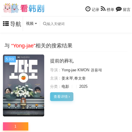
记录
榜单
留言
导航
视频
与
“Yong-jae”
相关的搜索结果
5.0分
提前的葬礼
导演：
Yong-jae KWON 권용재
主演：
姜末琴,奉太奎
分类：
电影
2025
查看详情
1