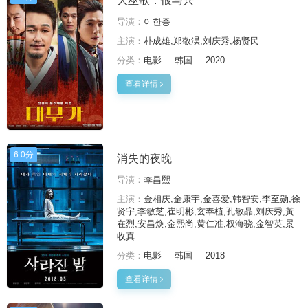
大巫歌：恨与兴
导演：
이한종
主演：
朴成雄,郑敬淏,刘庆秀,杨贤民
分类：
电影
韩国
2020
查看详情
6.0分
消失的夜晚
导演：
李昌熙
主演：
金相庆,金康宇,金喜爱,韩智安,李至勋,徐
贤宇,李敏芝,崔明彬,玄奉植,孔敏晶,刘庆秀,黃
在烈,安昌焕,金熙尚,黄仁准,权海骁,金智英,景
收真
分类：
电影
韩国
2018
查看详情