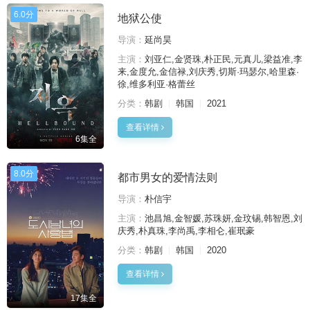
6.0分
地狱公使
导演：
延尚昊
主演：
刘亚仁,金贤珠,朴正民,元真儿,梁益准,李
来,金度允,金信禄,刘庆秀,切斯·玛瑟尔,哈里森·
徐,维多利亚·格蕾丝
分类：
韩剧
韩国
2021
查看详情
6集全
8.0分
都市男女的爱情法则
导演：
朴信宇
主演：
池昌旭,金智媛,苏珠妍,金玟锡,韩智恩,刘
庆秀,朴真珠,李尚禹,李相仑,崔珉豪
分类：
韩剧
韩国
2020
查看详情
17集全