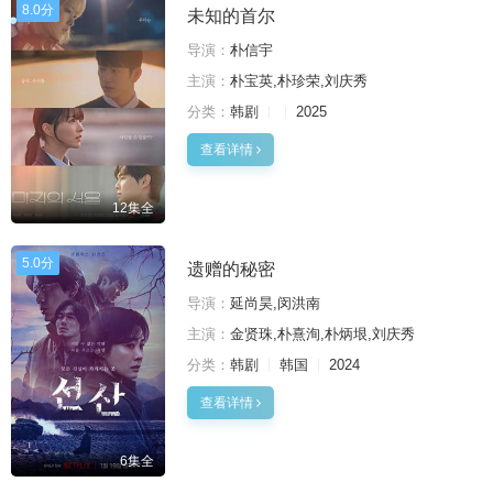
8.0分
未知的首尔
导演：
朴信宇
主演：
朴宝英,朴珍荣,刘庆秀
分类：
韩剧
2025
查看详情
12集全
5.0分
遗赠的秘密
导演：
延尚昊,闵洪南
主演：
金贤珠,朴熹洵,朴炳垠,刘庆秀
分类：
韩剧
韩国
2024
查看详情
6集全