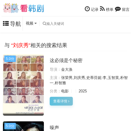
记录
榜单
留言
导航
视频
与
“刘庆秀”
相关的搜索结果
5.0分
这必须是个秘密
导演：
金大涣
主演：
张荣男,刘庆秀,史蒂芬妮·李,玉智英,朴智
一,朴智雅
分类：
电影
2025
查看详情
5.0分
噪声