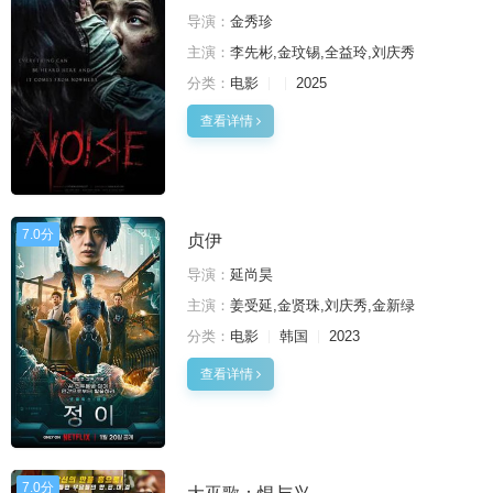
导演：
金秀珍
主演：
李先彬,金玟锡,全益玲,刘庆秀
分类：
电影
2025
查看详情
7.0分
贞伊
导演：
延尚昊
主演：
姜受延,金贤珠,刘庆秀,金新绿
分类：
电影
韩国
2023
查看详情
7.0分