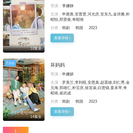
导演：
李娜静
主演：
申惠善,安普贤,河允庆,安东九,金诗雅,朴
昭怡,郑贤俊,奇昭侑
分类：
韩剧
韩国
2023
查看详情
12集全
7.0分
坏妈妈
导演：
申娜妍
主演：
罗美兰,李到晛,安恩真,赵震雄,刘仁秀,金
元海,郑雄仁,朴宝庆,徐宜淑,白贤镇,姜末琴,奇
昭侑,崔武成
分类：
韩剧
韩国
2023
查看详情
14集全
1