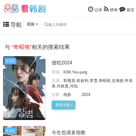
记录
榜单
留言
导航
视频
与
“奇昭侑”
相关的搜索结果
5.0分
侵犯2024
导演：
KIM,Yeo-jung
主演：
郭善英,权俞利,李雪,奇昭侑,吉海妍,申东
美,许政度,河知
分类：
电影
2024
查看详情
6.0分
今生也请多指教