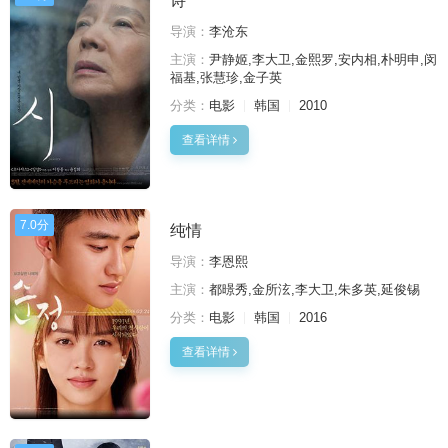
诗
导演：
李沧东
主演：
尹静姬,李大卫,金熙罗,安内相,朴明申,闵
福基,张慧珍,金子英
分类：
电影
韩国
2010
查看详情
7.0分
纯情
导演：
李恩熙
主演：
都暻秀,金所泫,李大卫,朱多英,延俊锡
分类：
电影
韩国
2016
查看详情