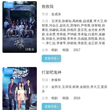
7.0分
救救我
导演：
金成洙
主演：
玉泽演,徐睿知,禹棹焕,赵成夏,李大卫,朴
智英,河会正,赵在允,郑海钧,尹有善,张宥相,孙
秉浩,张赫镇,高俊,孙相庆,姜京宪,金光奎,朴秀
妍,全余赟,李再俊,尹钟硕,李承協,白基邦,崔赫
珠,郑俊元,孙荣顺,李率求,洪成德,郑熙泰,韩兑
一,李仁喆,李泰亨,孙炳旭,李政宪,金正碧,车俊
16集全
分类：
韩剧
韩国
2017
查看详情
7.0分
打架吧鬼神
导演：
朴俊和
主演：
金所泫,玉泽演,权律,金相浩,李大卫,姜其
永
分类：
韩剧
韩国
2016
查看详情