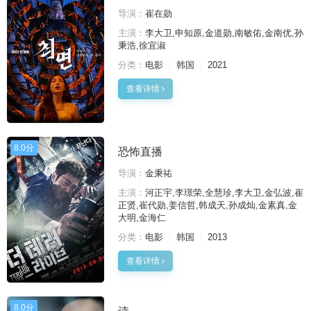
导演：
崔在勋
主演：
李大卫,申知原,金道勋,南敏佑,金南优,孙
秉浩,徐宜淑
分类：
电影
韩国
2021
查看详情
8.0分
恐怖直播
导演：
金秉祐
主演：
河正宇,李璟荣,全慧珍,李大卫,金弘波,崔
正贤,崔代勋,姜信哲,韩成天,孙成灿,金素真,金
大明,金海仁
分类：
电影
韩国
2013
查看详情
8.0分