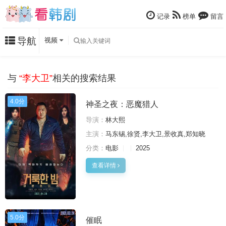
记录
榜单
留言
导航
视频
与
“李大卫”
相关的搜索结果
4.0分
神圣之夜：恶魔猎人
导演：
林大熙
主演：
马东锡,徐贤,李大卫,景收真,郑知晓
分类：
电影
2025
查看详情
5.0分
催眠