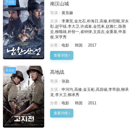
7.0分
南汉山城
导演：
黄东赫
主演：
李秉宪,金允石,朴海日,高修,朴熙顺,宋永
彰,赵宇镇,李大卫,许成泰,金范来,赵雅仁,陈善
圭,柳顺雄,朴智一,崔钟律,文昌吉,金重基,申基
俊,宋亨秀
分类：
电影
韩国
2017
查看详情
8.0分
高地战
导演：
张勋
主演：
申河均,高修,金玉彬,高昌锡,李帝勋,柳承
龙,李大卫,柳承秀
分类：
电影
韩国
2011
查看详情