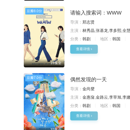
豆瓣
8.0分
请输入搜索词：WWW
导演：
郑志贤
主演：
林秀晶,张基龙,李多熙,全
分类：
韩剧
地区：
韩国
查看详情
16集全
豆瓣
7.0分
偶然发现的一天
导演：
金尚燮
主演：
金惠奫,金路云,李宰旭,李娜
分类：
韩剧
地区：
韩国
查看详情
32集全