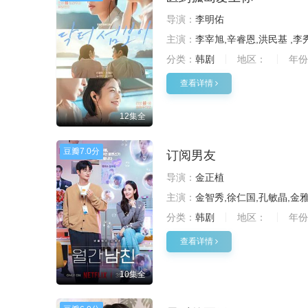
导演：
李明佑
主演：
李宰旭,辛睿恩,洪民基 ,李
分类：
韩剧
地区：
年份
查看详情
12集全
豆瓣
7.0分
订阅男友
导演：
金正植
主演：
金智秀,徐仁国,孔敏晶,金雅
分类：
韩剧
地区：
年份
查看详情
10集全