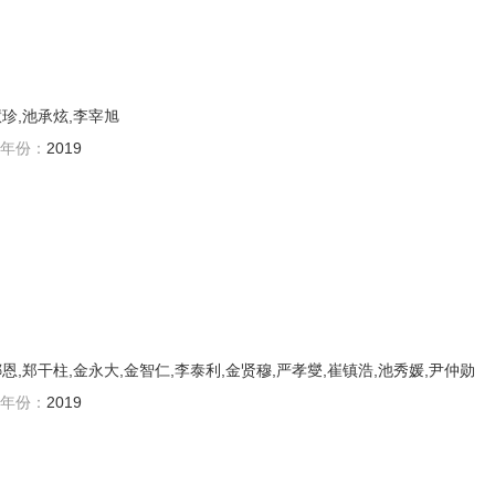
慧珍,池承炫,李宰旭
年份：
2019
恩,郑干柱,金永大,金智仁,李泰利,金贤穆,严孝燮,崔镇浩,池秀媛,尹仲勋
年份：
2019