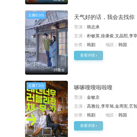
豆瓣
8.0分
天气好的话，我会去找你
导演：
韩志承
主演：
朴敏英,徐康俊,文晶熙,李宰
分类：
韩剧
地区：
韩国
查看详情
16集全
豆瓣
7.0分
哆哆嗖嗖啦啦嗖
导演：
金敏京
主演：
高雅拉,李宰旭,金周宪,艺智
分类：
韩剧
地区：
韩国
查看详情