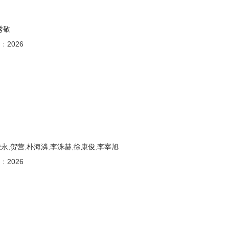
秀敬
：
2026
永,贺营,朴海潾,李洙赫,徐康俊,李宰旭
：
2026