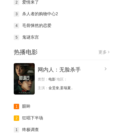
爱情来了
2
杀人者的购物中心2
3
毛骨悚然的恋爱
4
鬼谜东宫
5
热播电影
更多
网内人：无脸杀手
类型：
电影
地区：
主演：
金旻奎,姜瑞夏..
眼眸
1
狂唱下半场
2
终极调查
1