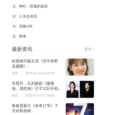
神社：恶鬼的低语
2
人夫总动员
3
试镜109
4
群体
5
最新资讯
更多
朴恩斌可能主演《宮中有野
花盛開》..
资讯
2026-03-24 14:25:40
宋慧乔，孔刘新剧《慢慢
地，强烈地》已于12日开机..
资讯
2025-01-13 17:38:00
奉俊昊新片《米奇17号》下
月在韩首映..