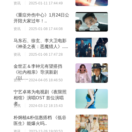
资讯
2025-01-11 17:44:49
《重症外伤中心》1月24日公
开陪大家过年！..
资讯
2025-01-08 17:44:08
马东石、徐玄、李大卫电影
《神圣之夜：恶魔猎人》.....
资讯
2025-01-06 17:47:28
金世正＆李钟元有望搭挡
《社内相亲》导演新剧
《以.....
资讯
2024-04-05 18:46:50
宁艺卓将为电视剧《夜限照
相馆》演唱OST 首位演唱
者..
资讯
2024-03-12 18:15:43
朴炯植&朴信惠搭档 《低谷
医生》能爆火吗..
资讯
2023-12-26 19:00:53