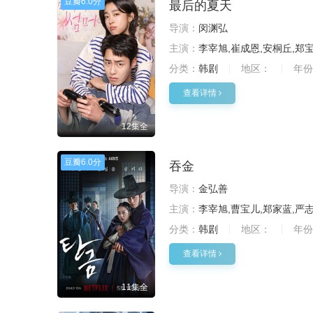
豆瓣
6.0分
最后的夏天
导演：
闵渊弘
主演：
李宰旭,崔成恩,安桐丘,郑
分类：
韩剧
地区：
年份
查看详情
12集全
豆瓣
6.0分
吞金
导演：
金弘善
主演：
李宰旭,曹宝儿,郑家蓝,严
分类：
韩剧
地区：
年份
查看详情
11集全