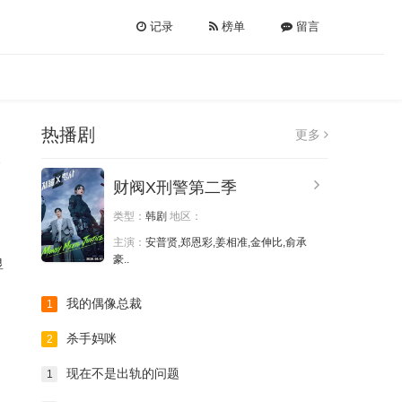
记录
榜单
留言
热播剧
更多
财阀X刑警第二季
类型：
韩剧
地区：
主演：
安普贤,郑恩彩,姜相准,金伸比,俞承
豪..
显
我的偶像总裁
1
杀手妈咪
2
现在不是出轨的问题
1