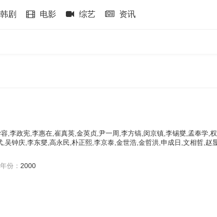
韩剧
电影
综艺
资讯
容,李政宪,李惠在,崔真英,金英贞,尹一周,李方镐,闵京镇,李锡燮,孟奉学,权
武,吴钟庆,李东燮,高永民,朴正熙,李京泰,金世浩,金哲洪,申成日,文相哲,赵
年份：
2000