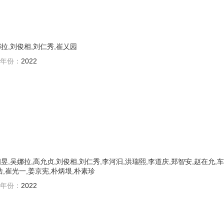
娜拉,刘俊相,刘仁秀,崔乂园
年份：
2022
昱,吴娜拉,高允贞,刘俊相,刘仁秀,李河汩,洪瑞熙,李道庆,郑智安,赵在允,车
浩,崔光一,姜京宪,朴炳垠,朴素珍
年份：
2022