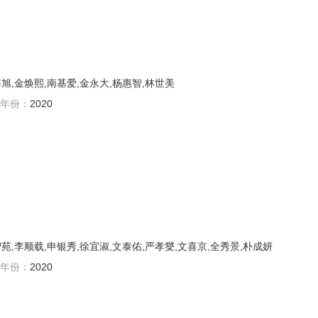
旭,金焕熙,南基爱,金永大,杨惠智,林世美
年份：
2020
苑,李顺载,申银秀,徐宜淑,文泰佑,严孝燮,文喜京,全秀景,朴成妍
年份：
2020