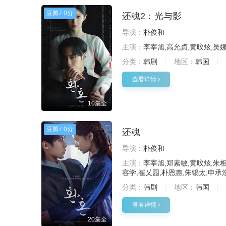
豆瓣
7.0分
还魂2：光与影
导演：
朴俊和
主演：
李宰旭,高允贞,黄旼炫,吴
分类：
韩剧
地区：
韩国
查看详情
10集全
豆瓣
7.0分
还魂
导演：
朴俊和
主演：
李宰旭,郑素敏,黄旼炫,朱相
容学,崔乂园,朴恩惠,朱锡太,申承
分类：
韩剧
地区：
韩国
查看详情
20集全