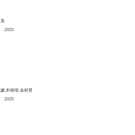
宝美
：
2025
志媛,朴炳垠,金材昱
：
2025