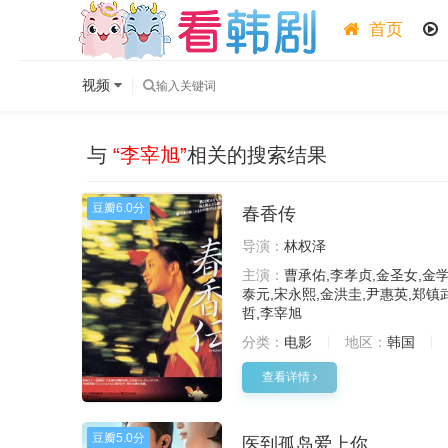
首页
视频
与
“李宰旭”
相关的搜索结果
豆瓣
6.0分
春香传
导演：
林权泽
主演：
曹承佑,李孝贞,金圣女,金学
泰元,宋永熙,金洪圭,尹惠英,郑镇
哲,李宰旭
分类：
电影
地区：
韩国
查看详情
豆瓣
5.0分
医到孤岛爱上你