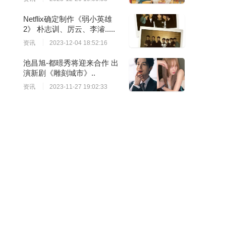
Netflix确定制作《弱小英雄
2》 朴志训、厉云、李濬.....
资讯
2023-12-04 18:52:16
池昌旭-都暻秀将迎来合作 出
演新剧《雕刻城市》..
资讯
2023-11-27 19:02:33