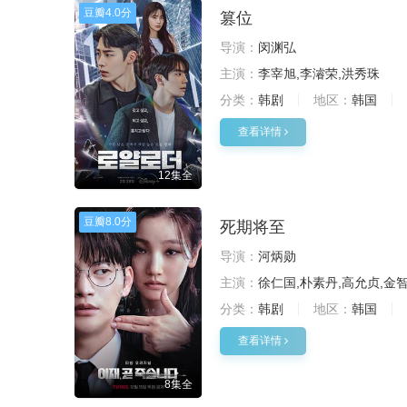
豆瓣
4.0分
篡位
导演：
闵渊弘
主演：
李宰旭,李濬荣,洪秀珠
分类：
韩剧
地区：
韩国
查看详情
12集全
豆瓣
8.0分
死期将至
导演：
河炳勋
主演：
徐仁国,朴素丹,高允贞,金智
分类：
韩剧
地区：
韩国
查看详情
8集全