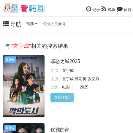
记录
榜单
留言
导航
视频
与
“玄宇成”
相关的搜索结果
5.0分
罪恶之城2025
导演：
玄宇成
主演：
玄宇成,韩彩英,张义秀
分类：
电影
2025
查看详情
6.0分
优雅的家