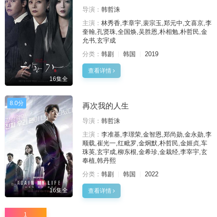
导演：
韩哲洙
主演：
林秀香,李章宇,裴宗玉,郑元中,文喜京,李
奎翰,孔贤珠,全国焕,吴胜恩,朴相勉,朴哲民,金
允书,玄宇成
分类：
韩剧
韩国
2019
查看详情
16集全
8.0分
再次我的人生
导演：
韩哲洙
主演：
李准基,李璟荣,金智恩,郑尚勋,金永勋,李
顺载,崔光一,红毗罗,金炯默,朴哲民,金姬贞,车
珠英,玄宇成,柳东根,金希珍,金栽经,李宰宇,玄
奉植,韩丹熙
分类：
韩剧
韩国
2022
16集全
查看详情
1