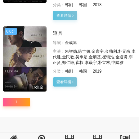
分类：
韩剧
韩国
2018
查看详情
6.0分
道具
导演：
金成旭
主演：
朱智勋,陈世妍,金康宇,金釉利,朴元尚,李
代延,金民教,吴承勋,金炳基,崔镇浩,金道贤,李
正贤,郑仁谦,崔权,李晟宇,朴宣林,申隣雅
分类：
韩剧
韩国
2019
查看详情
16集全
1