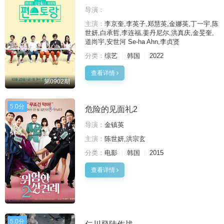
导演：
主演：
李京奎,李英子,郑慧英,金娜英,丁一宇,陈
世妍,白承哲,李连福,姜丹尼尔,洪真庆,金旻奎,
道尚宇,安世河 Se-ha Ahn,李贞贤
分类：
综艺
韩国
2022
查看详情
第0902期
5.0分
危险的见面礼2
导演：
金镇英
主演：
陈世妍,洪宗玄
分类：
电影
韩国
2015
查看详情
5.0分