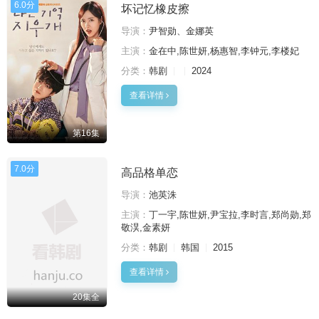
6.0分
坏记忆橡皮擦
导演：
尹智勋、金娜英
主演：
金在中,陈世妍,杨惠智,李钟元,李楼妃
分类：
韩剧
2024
查看详情
第16集
7.0分
高品格单恋
导演：
池英洙
主演：
丁一宇,陈世妍,尹宝拉,李时言,郑尚勋,郑
敬淏,金素妍
分类：
韩剧
韩国
2015
查看详情
20集全