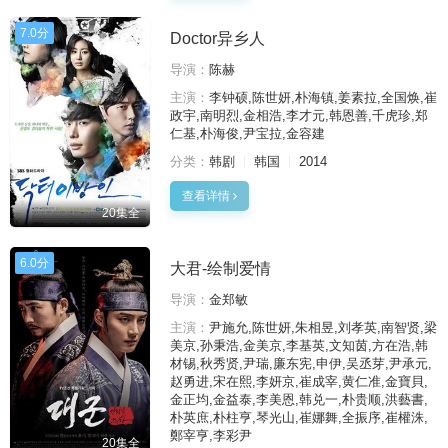
7.0分
Doctor异乡人
导演：
陈赫
主演：
李钟硕,陈世妍,朴海镇,姜素拉,全国焕,崔
政宇,南明烈,金相浩,李才元,韩恩善,千虎珍,郑
仁基,朴海俊,尹宝拉,金容建
分类：
韩剧
韩国
2014
查看详情
20集全
6.0分
大君-绘制爱情
导演：
金郑敏
主演：
尹施允,陈世妍,朱相昱,刘孝英,南智贤,梁
美京,孙秉浩,金美京,李基英,文知茵,方在浩,韩
材锡,秋秀贤,尹瑞,廉东宪,申伊,吴丞芽,尹承元,
赵勇进,宋在熙,李妍京,崔成宰,黄仁准,金寶貝,
金正均,金益泰,李美恩,韩兑一,朴贵顺,洪藝書,
朴英庶,朴柱亨,琴光山,崔娜舞,全振序,崔權洙,
鄭宰亨,李彩尹
20集全