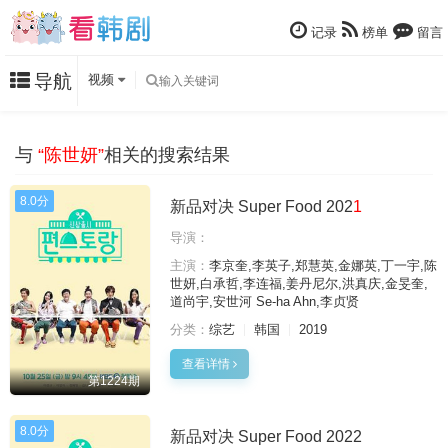
记录
榜单
留言
导航
视频
与
“陈世妍”
相关的搜索结果
8.0分
新品对决 Super Food 202
1
导演：
主演：
李京奎,李英子,郑慧英,金娜英,丁一宇,陈
世妍,白承哲,李连福,姜丹尼尔,洪真庆,金旻奎,
道尚宇,安世河 Se-ha Ahn,李贞贤
分类：
综艺
韩国
2019
查看详情
第1224期
8.0分
新品对决 Super Food 2022