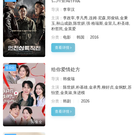
仁川登陆作战
导演：
李宰汉
主演：
李政宰,李凡秀,连姆·尼森,郑俊镐,金秉
玉,秋山成勋,陈世妍,强·格瑞斯,金宣儿,朴圣雄,
朴哲民,金英爱
分类：
电影
韩国
2016
查看详情
6.0分
给你爱情处方
导演：
韩俊瑞
主演：
陈世妍,朴基雄,金承秀,柳好贞,金炯默,苏
怡贤,金美淑,朱进模
分类：
韩剧
2026
查看详情
50集全