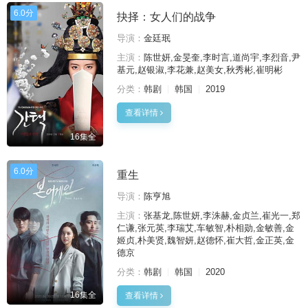
6.0分
抉择：女人们的战争
导演：
金廷珉
主演：
陈世妍,金旻奎,李时言,道尚宇,李烈音,尹
基元,赵银淑,李花兼,赵美女,秋秀彬,崔明彬
分类：
韩剧
韩国
2019
查看详情
16集全
6.0分
重生
导演：
陈亨旭
主演：
张基龙,陈世妍,李洙赫,金贞兰,崔光一,郑
仁谦,张元英,李瑞艾,车敏智,朴相勋,金敏善,金
姬贞,朴美贤,魏智妍,赵德怀,崔大哲,金正英,金
德京
分类：
韩剧
韩国
2020
16集全
查看详情