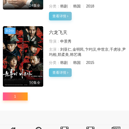
24集全
分类：
韩剧
韩国
2018
查看详情
9.0分
六龙飞天
导演：
申景秀
主演：
刘亚仁,金明民,卞约汉,申世京,千虎珍,尹
均相,郑柔美,韩艺璃
分类：
韩剧
韩国
2015
查看详情
50集全
1