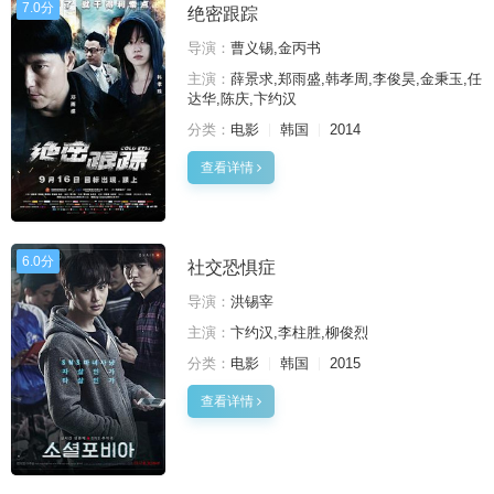
7.0分
绝密跟踪
导演：
曹义锡‍,金丙书
主演：
薛景求,郑雨盛,韩孝周,李俊昊,金秉玉,任
达华,陈庆,卞约汉
分类：
电影
韩国
2014
查看详情
6.0分
社交恐惧症
导演：
洪锡宰
主演：
卞约汉,李柱胜,柳俊烈
分类：
电影
韩国
2015
查看详情