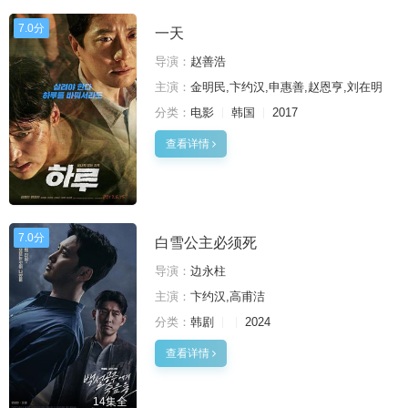
7.0分
一天
导演：
赵善浩
主演：
金明民,卞约汉,申惠善,赵恩亨,刘在明
分类：
电影
韩国
2017
查看详情
7.0分
白雪公主必须死
导演：
边永柱
主演：
卞约汉,高甫洁
分类：
韩剧
2024
查看详情
14集全