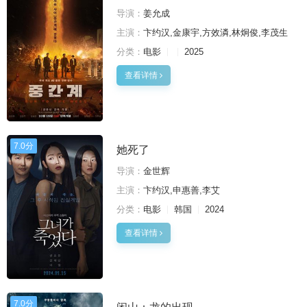
导演：
姜允成
主演：
卞约汉,金康宇,方效潾,林炯俊,李茂生
分类：
电影
2025
查看详情
7.0分
她死了
导演：
金世辉
主演：
卞约汉,申惠善,李艾
分类：
电影
韩国
2024
查看详情
7.0分