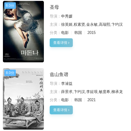
6.0分
圣母
导演：
申秀媛
主演：
徐英姬,权素贤,金永敏,高瑞熙,卞约汉
分类：
电影
韩国
2015
查看详情
8.0分
兹山鱼谱
导演：
李濬益
主演：
薛景求,卞约汉,李姃垠,敏度希,柳承龙
分类：
电影
韩国
2021
查看详情