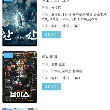
闲山：龙的出现
导演：
金汉珉
主演：
朴海日,卞约汉,安圣基,孙贤周,金成圭,金
成均,金香起,玉泽演,孔明,朴智焕,赵在允
分类：
电影
韩国
2022
查看详情
6.0分
通话惊魂
导演：
金曲,金宣
主演：
卞约汉,金武烈,朴明勋
分类：
电影
韩国
2021
查看详情