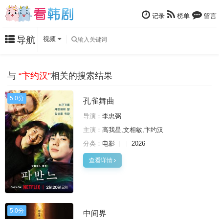
记录
榜单
留言
导航
视频
与
“卞约汉”
相关的搜索结果
5.0分
孔雀舞曲
导演：
李忠弼
主演：
高我星,文相敏,卞约汉
分类：
电影
2026
查看详情
5.0分
中间界