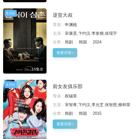
6.0分
逆贫大叔
导演：
申渊植
主演：
宋康昊,卞约汉,李奎炯,徐现宇
分类：
韩剧
韩国
2024
查看详情
16集全
6.0分
前女友俱乐部
导演：
权锡章
主演：
宋智孝,卞约汉,李允芝,张智恩,柳和荣
分类：
韩剧
韩国
2015
查看详情