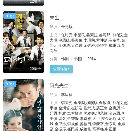
12集全
9.0分
未生
导演：
金元锡
主演：
任时完,李星民,姜素拉,姜河那,卞约汉,金
大明,申恩廷,朴海俊,李璟荣,尹仲勋,崔奎华,金
熙元,全锡浩,太仁镐,金钟寿,孙钟学,成秉淑,吴
闵硕
分类：
韩剧
韩国
2014
20集全
查看详情
9.0分
阳光先生
导演：
李应福
主演：
李秉宪,金泰梨,柳演锡,金敏贞,卞约汉,赵
宇镇,金炳哲,崔镇浩,崔武成,裴正南,金惠恩,许
廷恩,朴雅仁,尹敬浩,吴雅妍,池承炫,金诗恩,李
主傧,晋久,金智媛,李诗雅,大卫·麦金尼斯,金义
城,金甲洙,李成俊,姜信日,李豪宰,金东均,金嫝
勋,全振序,崔民英,成侑彬,高宇临,申正根