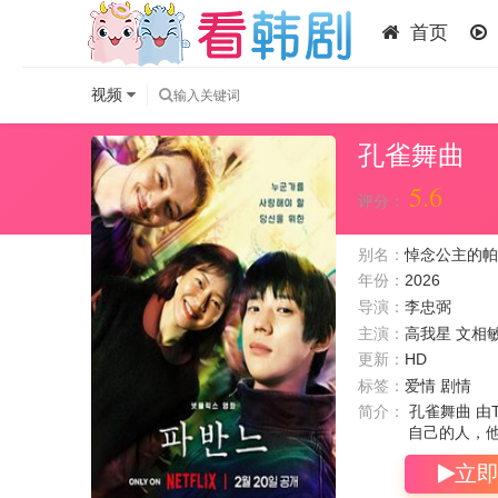
首页
视频
孔雀舞曲
5.6
评分：
别名：
悼念公主的帕
年份：
2026
导演：
李忠弼
主演：
高我星
文相
更新：
HD
标签：
爱情 剧情
简介：
孔雀舞曲 由
自己的人，
立