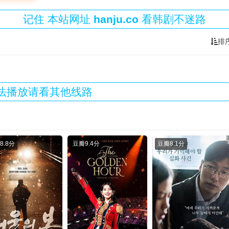
记住
本站
网址
hanju.co
看韩剧不迷路
排
法播放请看其他线路
8.8分
豆瓣
9.4分
豆瓣
8.1分