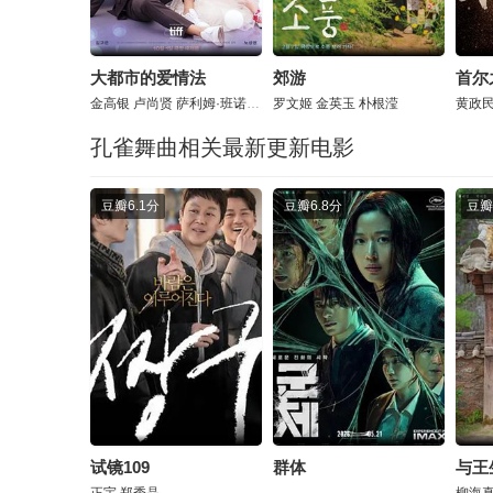
大都市的爱情法
郊游
首尔
金高银
卢尚贤
萨利姆·班诺特
罗文姬
金英玉
朴根滢
黄政
孔雀舞曲相关最新更新电影
豆瓣
6.1分
豆瓣
6.8分
豆瓣
试镜109
群体
与王