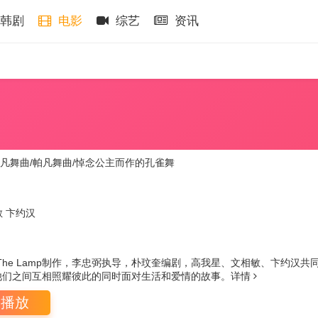
韩剧
电影
综艺
资讯
凡舞曲/帕凡舞曲/悼念公主而作的孔雀舞
敏
卞约汉
The Lamp制作，李忠弼执导，朴玟奎编剧，高我星、文相敏、卞约汉
他们之间互相照耀彼此的同时面对生活和爱情的故事。
详情
即播放