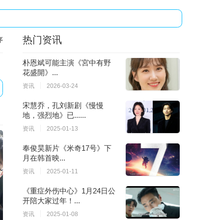
热门资讯
序
朴恩斌可能主演《宮中有野
花盛開》...
资讯
2026-03-24
宋慧乔，孔刘新剧《慢慢
地，强烈地》已......
资讯
2025-01-13
奉俊昊新片《米奇17号》下
月在韩首映...
资讯
2025-01-11
《重症外伤中心》1月24日公
开陪大家过年！...
资讯
2025-01-08