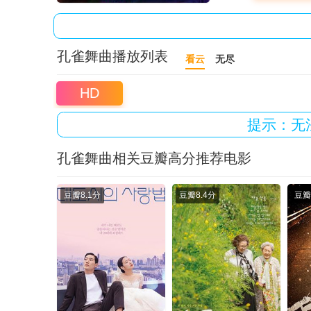
孔雀舞曲播放列表
看云
无尽
HD
提示：无
孔雀舞曲相关豆瓣高分推荐电影
豆瓣
8.1分
豆瓣
8.4分
豆瓣