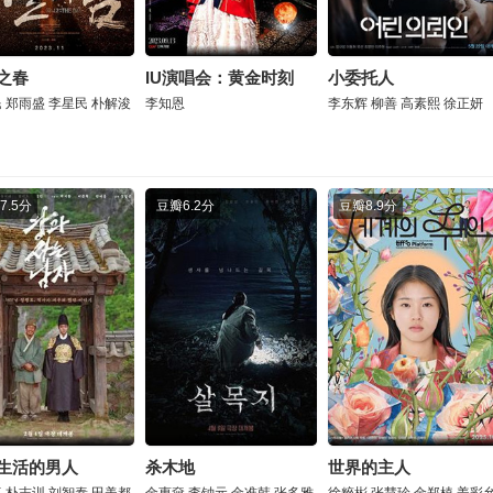
之春
IU演唱会：黄金时刻
小委托人
民
郑雨盛
李星民
朴解浚
李知恩
李东辉
柳善
高素熙
徐正妍
7.5分
豆瓣
6.2分
豆瓣
8.9分
生活的男人
杀木地
世界的主人