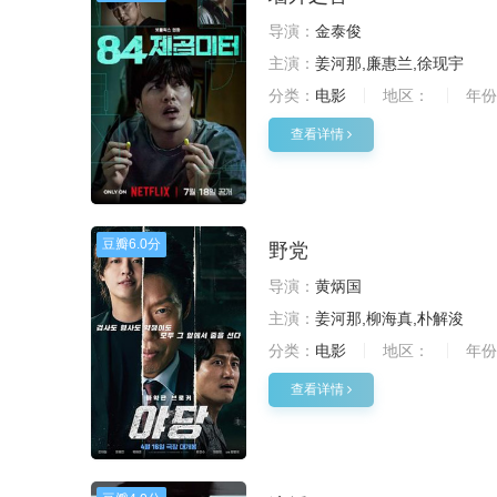
导演：
金泰俊
主演：
姜河那,廉惠兰,徐现宇
分类：
电影
地区：
年份
查看详情
豆瓣
6.0分
野党
导演：
黄炳国
主演：
姜河那,柳海真,朴解浚
分类：
电影
地区：
年份
查看详情