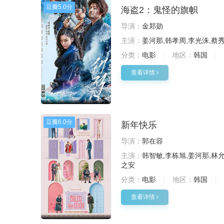
豆瓣
5.0分
海盗2：鬼怪的旗帜
导演：
金郑勋
主演：
姜河那,韩孝周,李光洙,蔡秀
分类：
电影
地区：
韩国
查看详情
豆瓣
6.0分
新年快乐
导演：
郭在容
主演：
韩智敏,李栋旭,姜河那,林允
之安
分类：
电影
地区：
韩国
查看详情