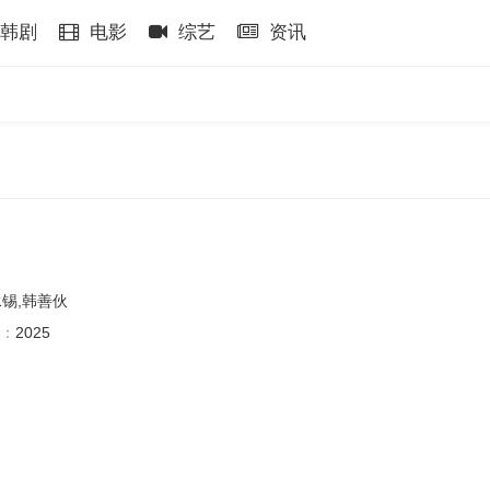
韩剧
电影
综艺
资讯
泳锡,韩善伙
：
2025