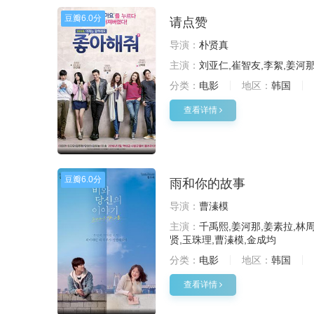
豆瓣
6.0分
请点赞
导演：
朴贤真
主演：
刘亚仁,崔智友,李絮,姜河那
分类：
电影
地区：
韩国
查看详情
豆瓣
6.0分
雨和你的故事
导演：
曹溱模
主演：
千禹熙,姜河那,姜素拉,林周
贤,玉珠理,曹溱模,金成均
分类：
电影
地区：
韩国
查看详情