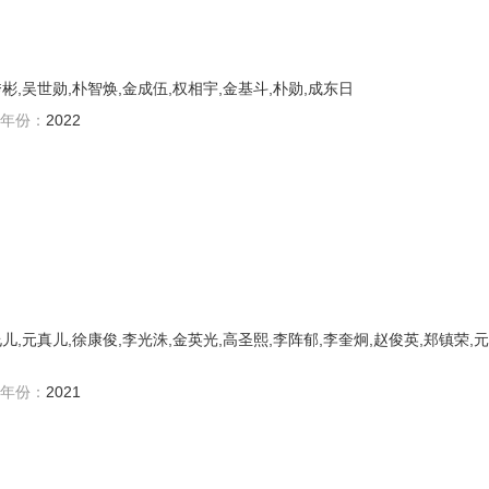
彬,吴世勋,朴智焕,金成伍,权相宇,金基斗,朴勋,成东日
年份：
2022
儿,元真儿,徐康俊,李光洙,金英光,高圣熙,李阵郁,李奎炯,赵俊英,郑镇荣,元
年份：
2021