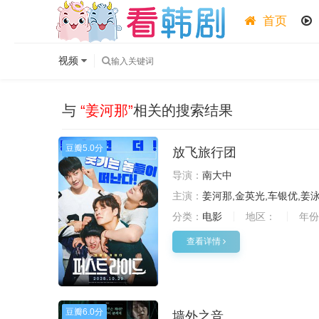
首页
视频
与
“姜河那”
相关的搜索结果
豆瓣
5.0分
放飞旅行团
导演：
南大中
主演：
姜河那,金英光,车银优,姜
分类：
电影
地区：
年份
查看详情
豆瓣
6.0分
墙外之音