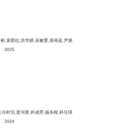
彬,裴那拉,洪华妍,吴敏爱,裴侑蓝,尹炳
：
2025
,任时完,姜河那,朴成焄,杨东根,朴珪瑛
：
2024