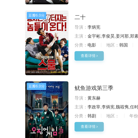
豆瓣
6.0分
二十
导演：
李炳宪
主演：
金宇彬,李俊昊,姜河那,郑
分类：
电影
地区：
韩国
查看详情
豆瓣
6.0分
鱿鱼游戏第三季
导演：
黄东赫
主演：
李政宰,李炳宪,魏嘏隽,任时
分类：
韩剧
地区：
年份
查看详情