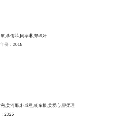
素敏,李侑菲,闵孝琳,郑珠妍
年份：
2015
完,姜河那,朴成焄,杨东根,姜爱心,曺柔理
：
2025