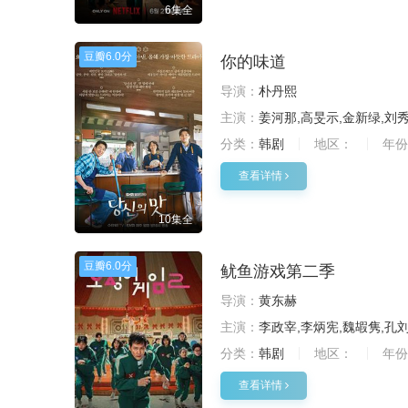
6集全
豆瓣
6.0分
你的味道
导演：
朴丹熙
主演：
姜河那,高旻示,金新绿,刘秀
分类：
韩剧
地区：
年份
查看详情
10集全
豆瓣
6.0分
鱿鱼游戏第二季
导演：
黄东赫
主演：
李政宰,李炳宪,魏嘏隽,孔刘
分类：
韩剧
地区：
年份
查看详情