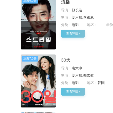
豆瓣
4.0分
流播
导演：
赵长浩
主演：
姜河那,李都恩
分类：
电影
地区：
年份
查看详情
豆瓣
7.0分
30天
导演：
南大中
主演：
姜河那,郑素敏
分类：
电影
地区：
韩国
查看详情