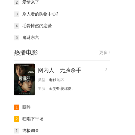
爱情来了
2
杀人者的购物中心2
3
毛骨悚然的恋爱
4
鬼谜东宫
5
热播电影
更多
网内人：无脸杀手
类型：
电影
地区：
主演：
金旻奎,姜瑞夏..
眼眸
1
狂唱下半场
2
终极调查
1