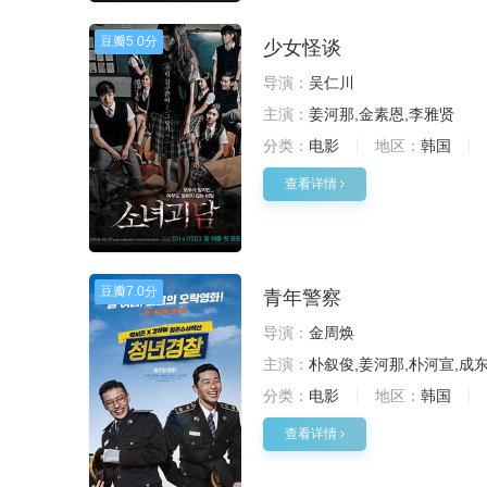
豆瓣
5.0分
少女怪谈
导演：
吴仁川
主演：
姜河那,金素恩,李雅贤
分类：
电影
地区：
韩国
查看详情
豆瓣
7.0分
青年警察
导演：
金周焕
主演：
朴叙俊,姜河那,朴河宣,成
分类：
电影
地区：
韩国
查看详情