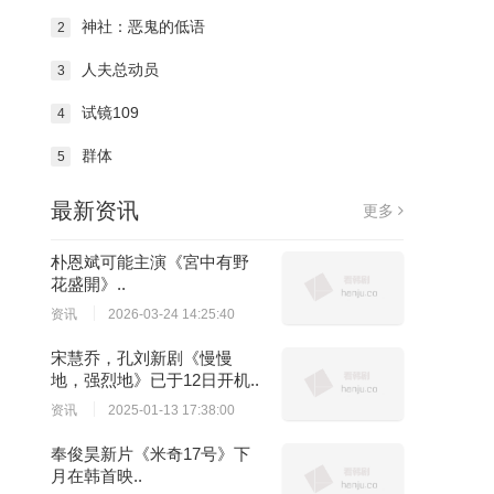
神社：恶鬼的低语
2
人夫总动员
3
试镜109
4
群体
5
最新资讯
更多
朴恩斌可能主演《宮中有野
花盛開》..
资讯
2026-03-24 14:25:40
宋慧乔，孔刘新剧《慢慢
地，强烈地》已于12日开机..
资讯
2025-01-13 17:38:00
奉俊昊新片《米奇17号》下
月在韩首映..