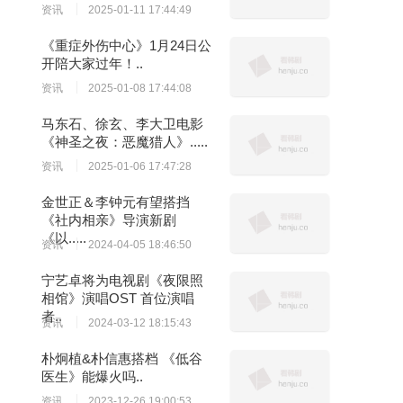
资讯
2025-01-11 17:44:49
《重症外伤中心》1月24日公
开陪大家过年！..
资讯
2025-01-08 17:44:08
马东石、徐玄、李大卫电影
《神圣之夜：恶魔猎人》.....
资讯
2025-01-06 17:47:28
金世正＆李钟元有望搭挡
《社内相亲》导演新剧
《以.....
资讯
2024-04-05 18:46:50
宁艺卓将为电视剧《夜限照
相馆》演唱OST 首位演唱
者..
资讯
2024-03-12 18:15:43
朴炯植&朴信惠搭档 《低谷
医生》能爆火吗..
资讯
2023-12-26 19:00:53