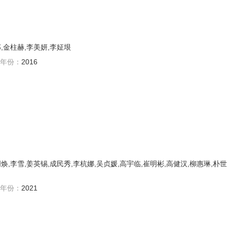
,金柱赫,李美妍,李姃垠
年份：
2016
焕,李雪,姜英锡,成民秀,李杭娜,吴贞媛,高宇临,崔明彬,高健汉,柳惠琳,朴世
年份：
2021