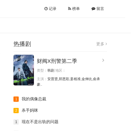
记录
榜单
留言
热播剧
更多
财阀X刑警第二季
类型：
韩剧
地区：
主演：
安普贤,郑恩彩,姜相准,金伸比,俞承
豪..
我的偶像总裁
1
杀手妈咪
2
现在不是出轨的问题
1