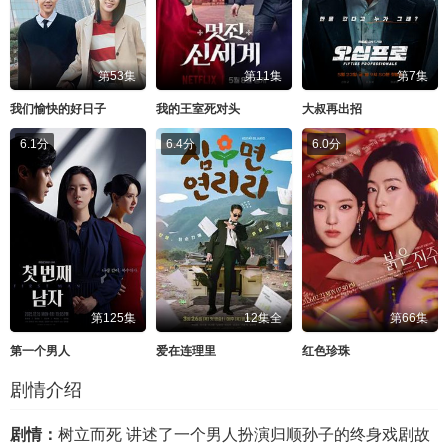
第53集
第11集
第7集
我们愉快的好日子
我的王室死对头
大叔再出招
6.1分
6.4分
6.0分
第125集
12集全
第66集
第一个男人
爱在连理里
红色珍珠
剧情介绍
剧情：
树立而死 讲述了一个男人扮演归顺孙子的终身戏剧故