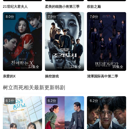
21世纪大君夫人
柔美的细胞小将第三季
权欲之巅
8.0分
7.9分
7.0分
12集全
12集全
10集全
亲爱的X
操控游戏
清潭国际高中第二季
树立而死相关最新更新韩剧
6.1分
6.2分
6.2分