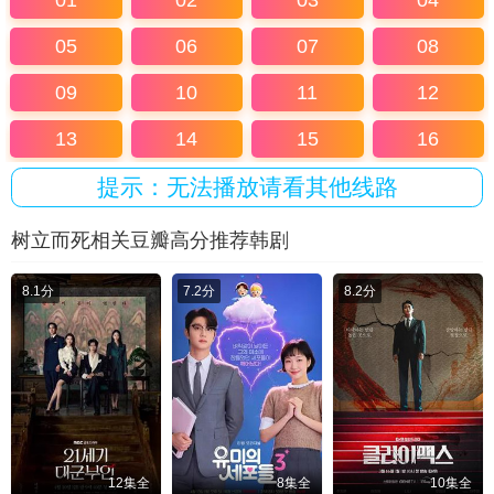
01
02
03
04
05
06
07
08
09
10
11
12
13
14
15
16
提示：无法播放请看其他线路
树立而死相关豆瓣高分推荐韩剧
8.1分
7.2分
8.2分
12集全
8集全
10集全