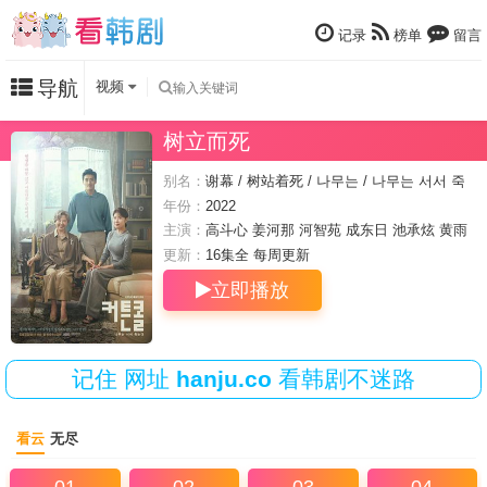
记录
榜单
留言
导航
视频
树立而死
别名：
谢幕 / 树站着死 / 나무는 / 나무는 서서 죽
는다
年份：
2022
主演：
高斗心
姜河那
河智苑
成东日
池承炫
黄雨
瑟惠
卢尚贤
权相宇
更新：
16集全 每周
更新
立即播放
记住
网址
hanju.co
看韩剧不迷路
看云
无尽