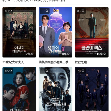
8.1分
7.2分
8.2分
12集全
8集全
10集全
21世纪大君夫人
柔美的细胞小将第三季
权欲之巅
8.0分
7.9分
7.0分