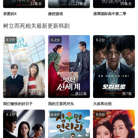
12集全
12集全
10集全
亲爱的X
操控游戏
清潭国际高中第二季
树立而死相关最新更新韩剧
6.1分
6.2分
6.2分
第53集
第11集
第7集
我们愉快的好日子
我的王室死对头
大叔再出招
6.1分
6.4分
6.0分