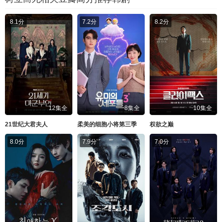
8.1分
7.2分
8.2分
12集全
8集全
10集全
21世纪大君夫人
柔美的细胞小将第三季
权欲之巅
8.0分
7.9分
7.0分