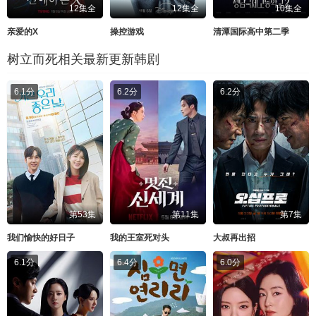
12集全
12集全
10集全
亲爱的X
操控游戏
清潭国际高中第二季
树立而死相关最新更新韩剧
6.1分
6.2分
6.2分
第53集
第11集
第7集
我们愉快的好日子
我的王室死对头
大叔再出招
6.1分
6.4分
6.0分