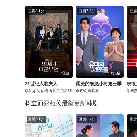
豆瓣
8.1分
豆瓣
7.2分
豆瓣
12集全
8集全
21世纪大君夫人
柔美的细胞小将第三季
权欲
李知恩
边佑锡
鲁常泫
孔升延
金高银
金载原
朱智
树立而死相关最新更新韩剧
豆瓣
6.1分
豆瓣
6.2分
豆瓣