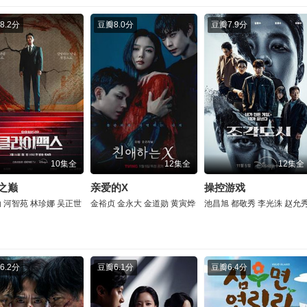
8.2分
豆瓣
8.0分
豆瓣
7.9分
10集全
12集全
12集全
之巅
亲爱的X
操控游戏
勋
河智苑
林珍娜
吴正世
金裕贞
金永大
金道勋
黄寅烨
池昌旭
都敬秀
李光洙
赵允
6.2分
豆瓣
6.1分
豆瓣
6.4分