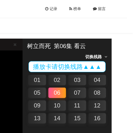
记录
榜单
留言
树立而死
第06集 看云
切换线路
播放卡请切换线路▲▲▲
01
02
03
04
05
06
07
08
09
10
11
12
13
14
15
16