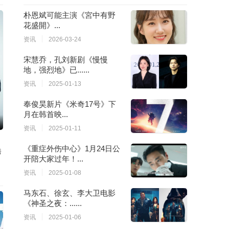
朴恩斌可能主演《宮中有野
花盛開》...
资讯
2026-03-24
宋慧乔，孔刘新剧《慢慢
地，强烈地》已......
资讯
2025-01-13
奉俊昊新片《米奇17号》下
月在韩首映...
资讯
2025-01-11
《重症外伤中心》1月24日公
秀
开陪大家过年！...
资讯
2025-01-08
马东石、徐玄、李大卫电影
《神圣之夜：......
资讯
2025-01-06