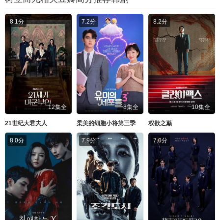
8.1分
7.2分
8.2分
12集全
8集全
10集全
21世纪大君夫人
柔美的细胞小将第三季
权欲之巅
8.0分
7.9分
7.0分