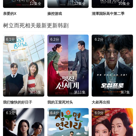
12集全
12集全
10集全
亲爱的X
操控游戏
清潭国际高中第二季
树立而死相关最新更新韩剧
6.1分
6.2分
6.2分
第53集
第11集
第7集
我们愉快的好日子
我的王室死对头
大叔再出招
6.1分
6.4分
6.0分