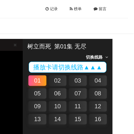
记录
榜单
留言
树立而死
第01集 无尽
切换线路
播放卡请切换线路▲▲▲
01
02
03
04
05
06
07
08
09
10
11
12
13
14
15
16