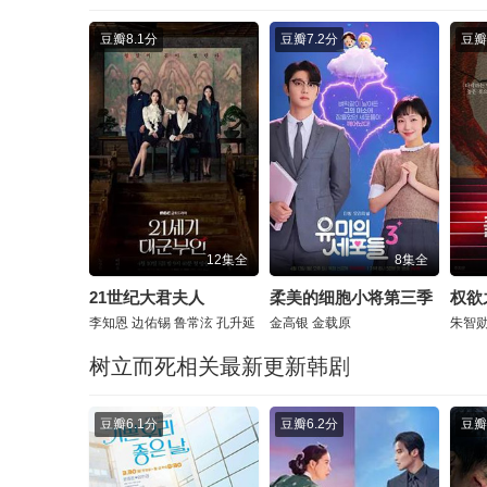
豆瓣
8.1分
豆瓣
7.2分
豆瓣
12集全
8集全
21世纪大君夫人
柔美的细胞小将第三季
权欲
李知恩
边佑锡
鲁常泫
孔升延
金高银
金载原
朱智
树立而死相关最新更新韩剧
豆瓣
6.1分
豆瓣
6.2分
豆瓣