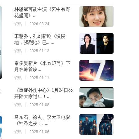
朴恩斌可能主演《宮中有野
花盛開》...
资讯
2026-03-24
宋慧乔，孔刘新剧《慢慢
地，强烈地》已......
资讯
2025-01-13
奉俊昊新片《米奇17号》下
月在韩首映...
资讯
2025-01-11
《重症外伤中心》1月24日公
秀
开陪大家过年！...
资讯
2025-01-08
马东石、徐玄、李大卫电影
《神圣之夜：......
资讯
2025-01-06