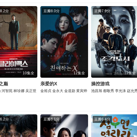
8.2分
豆瓣
8.0分
豆瓣
7.9分
10集全
12集全
12集全
之巅
亲爱的X
操控游戏
勋
河智苑
林珍娜
吴正世
金裕贞
金永大
金道勋
黄寅烨
池昌旭
都敬秀
李光洙
赵允
6.2分
豆瓣
6.1分
豆瓣
6.4分