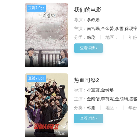
豆瓣
7.0分
我们的电影
导演：
李政勋
主演：
南宫珉,全余赟,李雪,徐现
分类：
韩剧
地区：
年份
查看详情
12集全
豆瓣
7.0分
热血司祭2
导演：
朴宝蓝,金钟焕
主演：
金南佶,李荷妮,金成畇,盛
分类：
韩剧
地区：
年份
查看详情
12集全