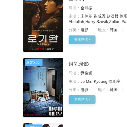
导演：
金熙振
主演：
宋仲基,崔成恩,赵汉哲,徐现宇,李一花
Abdullah,Harry Szovik,Zoltán Pa
分类：
电影
地区：
韩国
查看详情
豆瓣
5.0分
诅咒录影
导演：
尹俊迥
主演：
Jo Min-Kyoung,徐现宇
分类：
电影
地区：
韩国
查看详情