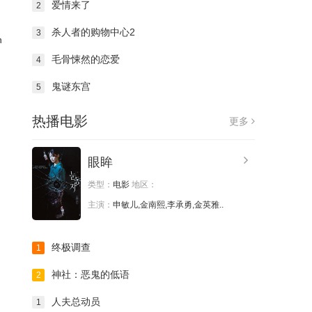
爱情来了
2
杀人者的购物中心2
3
n
毛骨悚然的恋爱
4
鬼谜东宫
5
热播电影
更多
眼眸
类型：
电影
地区：
主演：
申敏儿,金南熙,李承勇,金英雅..
终极调查
1
神社：恶鬼的低语
2
人夫总动员
1