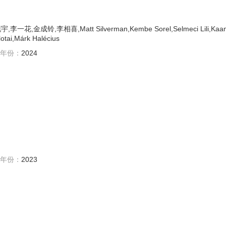
,金成铃,李相喜,Matt Silverman,Kembe Sorel,Selmeci Lili,Kaa
lotai,Márk Halécius
年份：
2024
年份：
2023