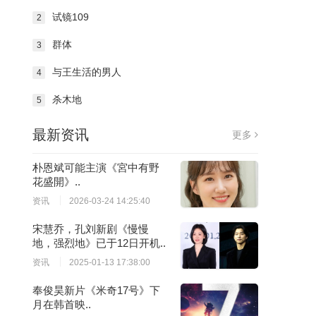
试镜109
2
群体
3
与王生活的男人
4
杀木地
5
最新资讯
更多
朴恩斌可能主演《宮中有野
花盛開》..
资讯
2026-03-24 14:25:40
宋慧乔，孔刘新剧《慢慢
地，强烈地》已于12日开机..
资讯
2025-01-13 17:38:00
奉俊昊新片《米奇17号》下
月在韩首映..