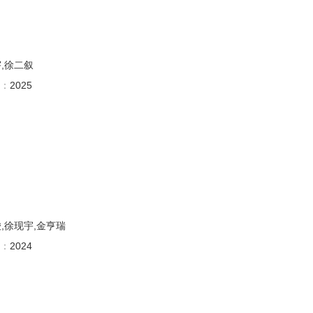
宇,徐二叙
：
2025
骏,徐现宇,金亨瑞
：
2024