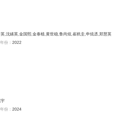
英,沈縤英,金国熙,金泰植,黄世稳,鲁尚炫,崔杋圭,申炫丞,郑慧英
年份：
2022
现宇
年份：
2024