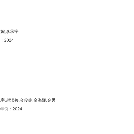
世婉,李承宇
：
2024
宇,赵汉善,金俊裴,金海娜,金民
年份：
2024