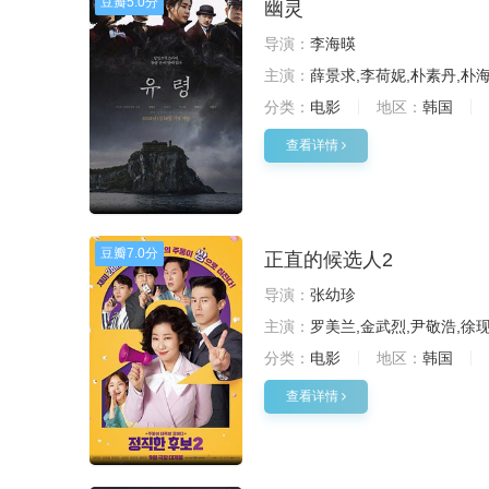
豆瓣
5.0分
幽灵
导演：
李海暎
主演：
薛景求,李荷妮,朴素丹,朴
分类：
电影
地区：
韩国
查看详情
豆瓣
7.0分
正直的候选人2
导演：
张幼珍
主演：
罗美兰,金武烈,尹敬浩,徐
分类：
电影
地区：
韩国
查看详情