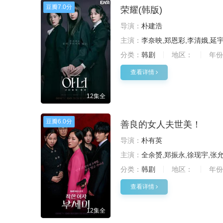
豆瓣
7.0分
荣耀(韩版)
导演：
朴建浩
主演：
李奈映,郑恩彩,李清娥,延
分类：
韩剧
地区：
年份
查看详情
12集全
豆瓣
6.0分
善良的女人夫世美！
导演：
朴有英
主演：
全余赟,郑振永,徐现宇,张
分类：
韩剧
地区：
年份
查看详情
12集全