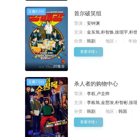
豆瓣
8.0分
首尔破笑组
导演：
安钟渊
主演：
金东旭,朴智焕,徐现宇,朴
分类：
韩剧
地区：
年份
查看详情
20集全
豆瓣
7.0分
杀人者的购物中心
导演：
李权,卢圭烨
主演：
李栋旭,金慧埈,朴智彬,徐现
分类：
韩剧
地区：
韩国
查看详情
8集全