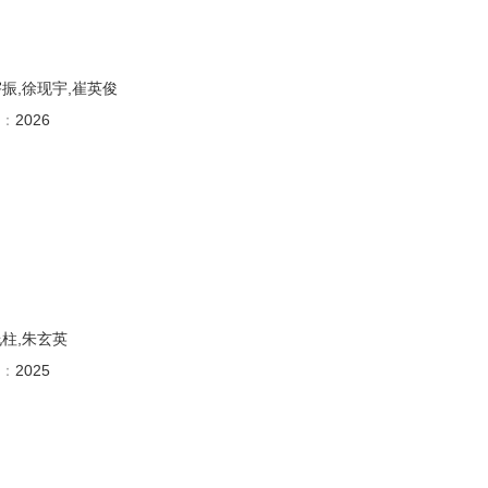
宇振,徐现宇,崔英俊
：
2026
允柱,朱玄英
：
2025