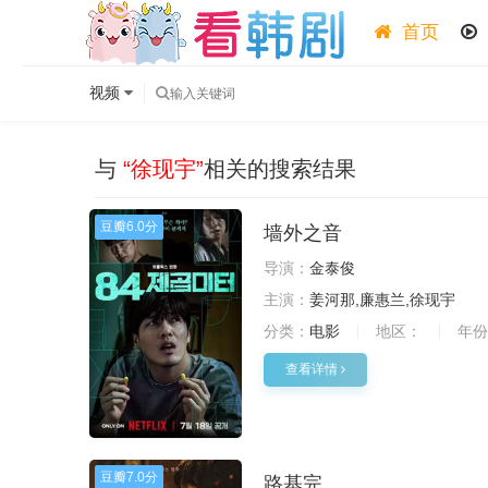
首页
视频
与
“徐现宇”
相关的搜索结果
豆瓣
6.0分
墙外之音
导演：
金泰俊
主演：
姜河那,廉惠兰,徐现宇
分类：
电影
地区：
年份
查看详情
豆瓣
7.0分
路基完