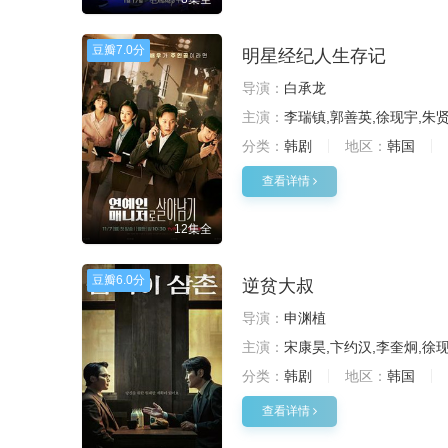
豆瓣
7.0分
明星经纪人生存记
导演：
白承龙
主演：
李瑞镇,郭善英,徐现宇,朱贤
分类：
韩剧
地区：
韩国
查看详情
12集全
豆瓣
6.0分
逆贫大叔
导演：
申渊植
主演：
宋康昊,卞约汉,李奎炯,徐
分类：
韩剧
地区：
韩国
查看详情