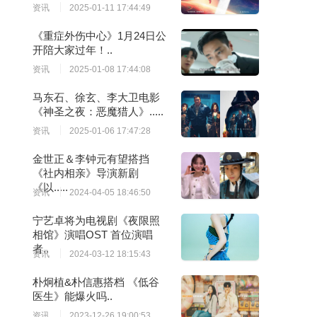
资讯
2025-01-11 17:44:49
《重症外伤中心》1月24日公
开陪大家过年！..
资讯
2025-01-08 17:44:08
马东石、徐玄、李大卫电影
《神圣之夜：恶魔猎人》.....
资讯
2025-01-06 17:47:28
金世正＆李钟元有望搭挡
《社内相亲》导演新剧
《以.....
资讯
2024-04-05 18:46:50
宁艺卓将为电视剧《夜限照
相馆》演唱OST 首位演唱
者..
资讯
2024-03-12 18:15:43
朴炯植&朴信惠搭档 《低谷
医生》能爆火吗..
资讯
2023-12-26 19:00:53