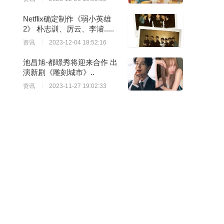
Netflix确定制作《弱小英雄
2》 朴志训、厉云、李濬.....
资讯
2023-12-04 18:52:16
池昌旭-都暻秀将迎来合作 出
演新剧《雕刻城市》..
资讯
2023-11-27 19:02:33