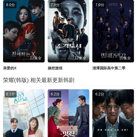
8.0分
7.9分
7.0分
12集全
12集全
10集全
亲爱的X
操控游戏
清潭国际高中第二季
荣耀(韩版) 相关最新更新韩剧
6.1分
6.2分
6.2分