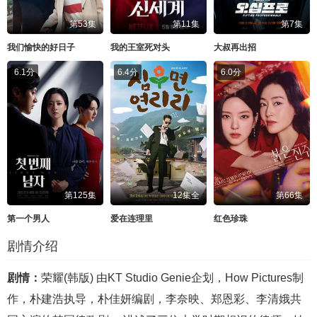
第53集
第11集
第7集
我们愉快的好日子
我的王室死对头
大叔再出招
6.1分
6.4分
6.0分
第125集
12集全
第66集
第一个男人
爱在连理里
红色珍珠
剧情介绍
剧情：
荣耀(韩版) 由KT Studio Genie企划，How Pictures制
作，朴建浩执导，朴佳妍编剧，李奈映、郑恩彩、李清娥共