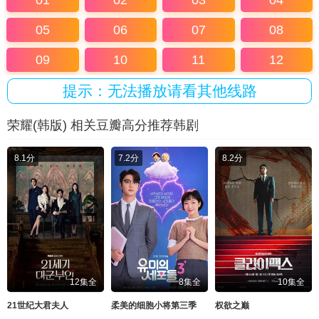
01
02
03
04
05
06
07
08
09
10
11
12
提示：无法播放请看其他线路
荣耀(韩版) 相关豆瓣高分推荐韩剧
8.1分
7.2分
8.2分
12集全
8集全
10集全
21世纪大君夫人
柔美的细胞小将第三季
权欲之巅