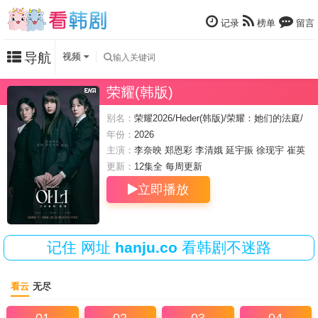
记录
榜单
留言
导航
视频
荣耀(韩版)
别名：
荣耀2026/Heder(韩版)/荣耀：她们的法庭/
荣誉
年份：
2026
主演：
李奈映
郑恩彩
李清娥
延宇振
徐现宇
崔英
俊
更新：
12集全 每周
更新
立即播放
记住
网址
hanju.co
看韩剧不迷路
看云
无尽