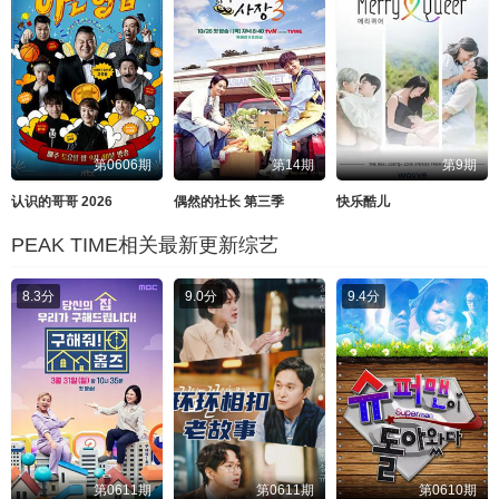
第0606期
第14期
第9期
认识的哥哥 2026
偶然的社长 第三季
快乐酷儿
PEAK TIME相关最新更新综艺
8.3分
9.0分
9.4分
第0611期
第0611期
第0610期