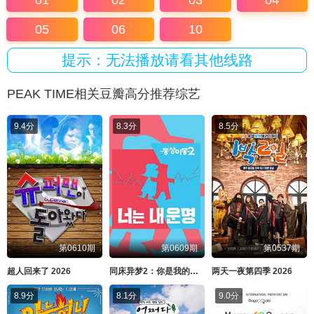
01
02
03
04
05
06
10
提示：无法播放请看其他线路
PEAK TIME相关豆瓣高分推荐综艺
9.4分
8.3分
8.5分
第0610期
第0609期
第0537期
超人回来了 2026
同床异梦2：你是我的命运 2026
两天一夜第四季 2026
8.9分
8.1分
9.0分