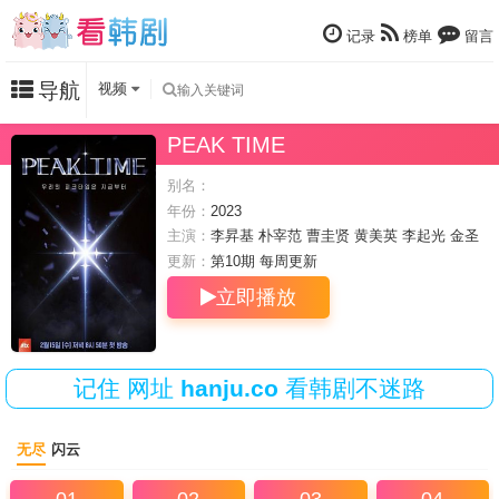
记录
榜单
留言
导航
视频
PEAK TIME
别名：
年份：
2023
主演：
李昇基
朴宰范
曹圭贤
黄美英
李起光
金圣
圭
宋旻浩
更新：
第10期 每周
更新
立即播放
记住
网址
hanju.co
看韩剧不迷路
无尽
闪云