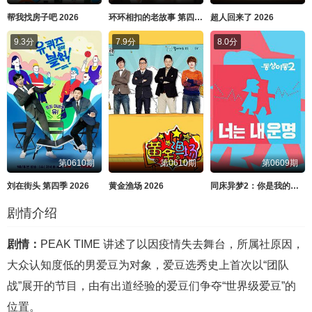
帮我找房子吧 2026
环环相扣的老故事 第四季 2026
超人回来了 2026
9.3分
7.9分
8.0分
第0610期
第0610期
第0609期
刘在街头 第四季 2026
黄金渔场 2026
同床异梦2：你是我的命运 2026
剧情介绍
剧情：
PEAK TIME 讲述了以因疫情失去舞台，所属社原因，
大众认知度低的男爱豆为对象，爱豆选秀史上首次以“团队
战”展开的节目，由有出道经验的爱豆们争夺“世界级爱豆”的
位置。