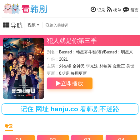
记录
榜单
留言
导航
视频
犯人就是你第三季
别名：
Busted！韩星齐斗智(港)/Busted！明星来
解谜(台)/Busted
年份：
2021
主演：
刘在锡
金钟民
李光洙
朴敏英
金世正
吴世
勋
李昇基
更新：
8期完 每周
更新
立即播放
记住
网址
hanju.co
看韩剧不迷路
看云