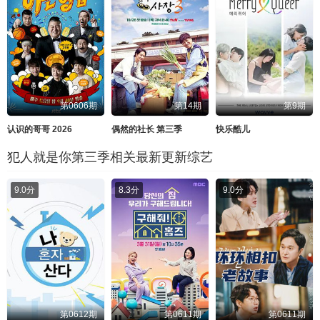
第0606期
第14期
第9期
认识的哥哥 2026
偶然的社长 第三季
快乐酷儿
犯人就是你第三季相关最新更新综艺
9.0分
8.3分
9.0分
第0612期
第0611期
第0611期