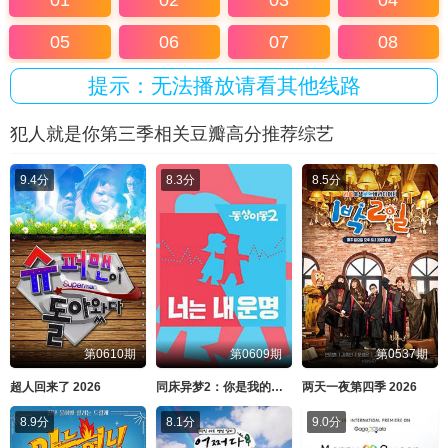
01
02
03
04
05
06
07
08
提示：无法播放请看其他线路
犯人就是你第三季相关豆瓣高分推荐综艺
9.4分
8.3分
8.5分
第0610期
第0609期
第0537期
超人回来了 2026
同床异梦2：你是我的命运 2026
两天一夜第四季 2026
8.9分
8.1分
9.0分