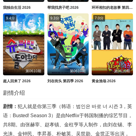
我独自生活 2026
帮我找房子吧 2026
环环相扣的老故事 第四季 2026
9.4分
9.3分
7.0分
第0610期
第0610期
第0610期
超人回来了 2026
刘在街头 第四季 2026
黄金渔场 2026
剧情介绍
剧情：
犯人就是你第三季（韩语：범인은 바로 너 시즌 3，英
语：Busted! Season 3）是由Netflix于韩国制播的综艺节目，
共8期。由张赫宰、赵孝镇、金柱亨等人制作，由刘在锡、李
光洙、金钟民、李昇基、朴敏英、吴世勋、金世正等出演，