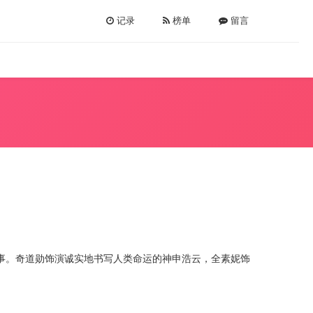
记录
榜单
留言
事。奇道勋饰演诚实地书写人类命运的神申浩云，全素妮饰