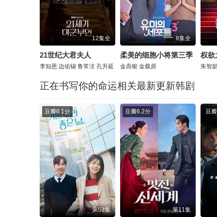
12集全
8集全
21世纪大君夫人
柔美的细胞小将第三季
权欲
李知恩
边佑锡
鲁常泫
孔升延
金高银
金载原
朱智
正在书写你的命运相关最新更新韩剧
豆瓣
6.1分
豆瓣
6.2分
豆瓣
第53集
第11集