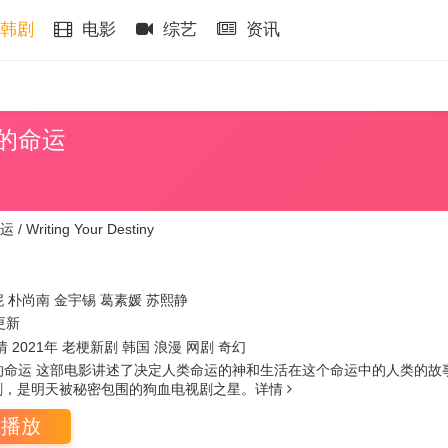
韩剧
电影
综艺
资讯
的命运
Writing Your Destiny
妮
朴尚南
金宇锡
葛素媛
苏熙静
更新
情 2021年 老梗新剧 韩国 浪漫 网剧 奇幻
命运 这部电影讲述了决定人类命运的神和生活在这个命运中的人类的故
剧，是明天被秘密包围的狗血电视剧之星。
详情
即播放