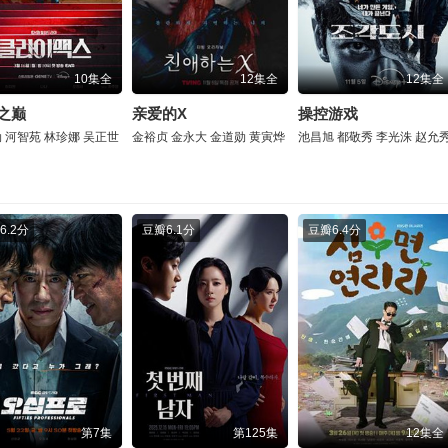
10集全
12集全
12集全
之巅
亲爱的X
操控游戏
勋
河智苑
林珍娜
吴正世
金裕贞
金永大
金道勋
黄寅烨
池昌旭
都敬秀
李光洙
赵允
6.2分
豆瓣
6.1分
豆瓣
6.4分
第7集
第125集
12集全