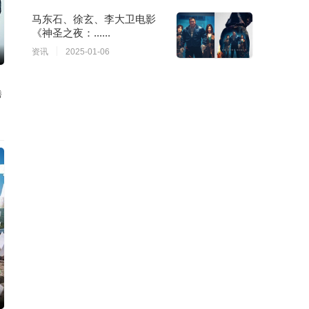
马东石、徐玄、李大卫电影
《神圣之夜：......
资讯
2025-01-06
秀