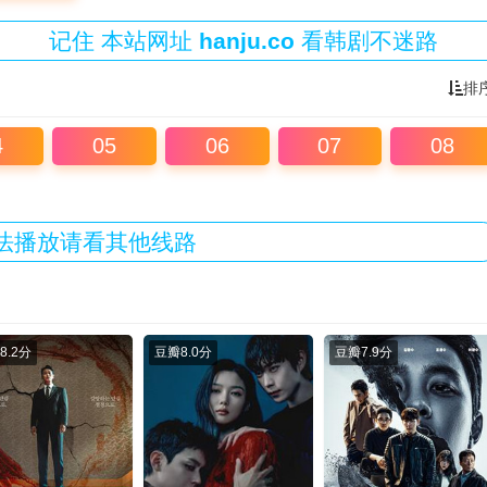
记住
本站
网址
hanju.co
看韩剧不迷路
排
4
05
06
07
08
法播放请看其他线路
8.2分
豆瓣
8.0分
豆瓣
7.9分