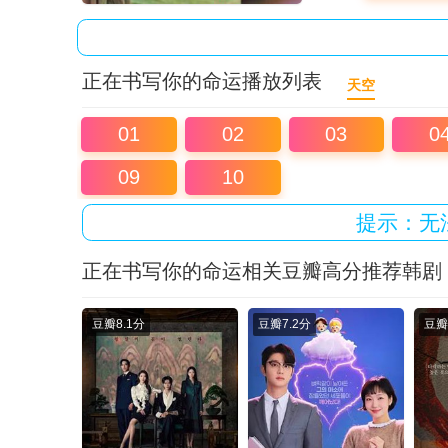
正在书写你的命运播放列表
天空
01
02
03
0
09
10
提示：无
正在书写你的命运相关豆瓣高分推荐韩剧
豆瓣
8.1分
豆瓣
7.2分
豆瓣