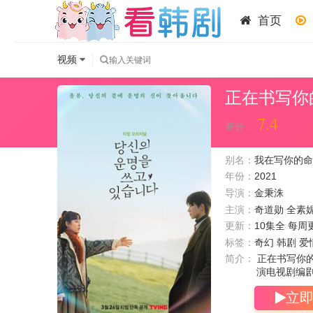
首页
视频
正在书写你
7.4
评分：
别名：
我在写你的命运 / 
年份：
2021
导演：
金秉洙
主演：
奇道勋
全素
更新：
10集全 每周
标签：
奇幻 韩剧 爱
简介：
正在书写你的
演电视剧编
立