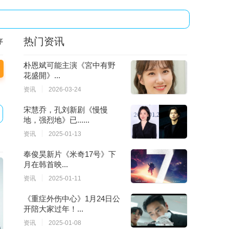
热门资讯
序
朴恩斌可能主演《宮中有野
花盛開》...
资讯
2026-03-24
宋慧乔，孔刘新剧《慢慢
地，强烈地》已......
资讯
2025-01-13
奉俊昊新片《米奇17号》下
月在韩首映...
资讯
2025-01-11
《重症外伤中心》1月24日公
开陪大家过年！...
资讯
2025-01-08