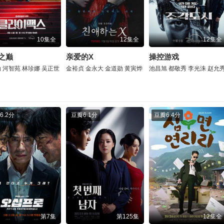
10集全
12集全
12集全
之巅
亲爱的X
操控游戏
勋
河智苑
林珍娜
吴正世
金裕贞
金永大
金道勋
黄寅烨
池昌旭
都敬秀
李光洙
赵允
6.2分
豆瓣
6.1分
豆瓣
6.4分
第7集
第125集
12集全