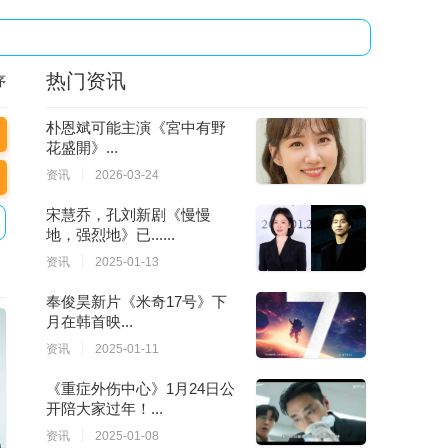
热门资讯
序
朴恩斌可能主演《宮中有野
花盛開》...
资讯
2026-03-24
宋慧乔，孔刘新剧《慢慢
地，强烈地》已......
资讯
2025-01-13
奉俊昊新片《米奇17号》下
月在韩首映...
资讯
2025-01-11
《重症外伤中心》1月24日公
开陪大家过年！...
资讯
2025-01-08