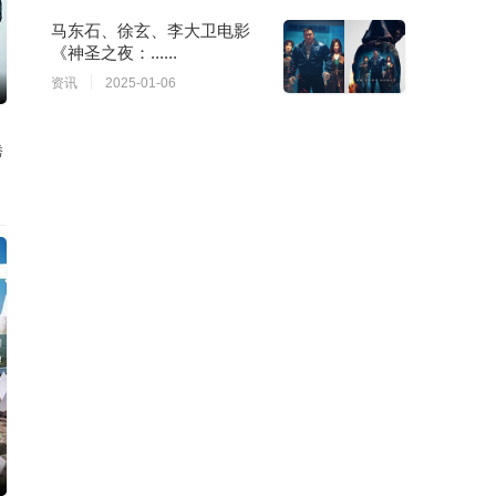
马东石、徐玄、李大卫电影
《神圣之夜：......
资讯
2025-01-06
秀