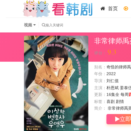
首页
视频
非常律师禹
9.3
评分：
别名：
奇怪的律师禹英雨 /
年份：
2022
导演：
刘仁值
主演：
朴恩斌
姜泰
更新：
16集全 每周
标签：
喜剧 剧情
简介：
非常律师禹英
立