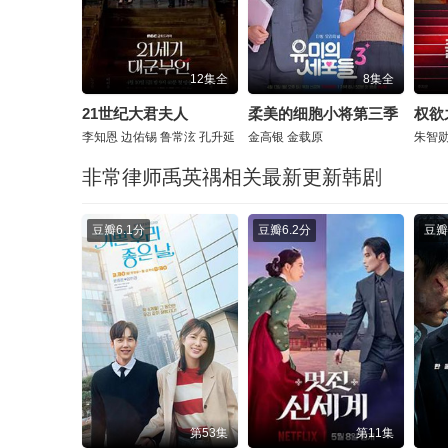
12集全
8集全
21世纪大君夫人
柔美的细胞小将第三季
权欲
李知恩
边佑锡
鲁常泫
孔升延
金高银
金载原
朱智
非常律师禹英禑相关最新更新韩剧
豆瓣
6.1分
豆瓣
6.2分
豆瓣
第53集
第11集