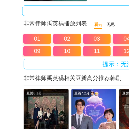
非常律师禹英禑播放列表
看云
无尽
01
02
03
0
09
10
11
1
提示：无
非常律师禹英禑相关豆瓣高分推荐韩剧
豆瓣
8.1分
豆瓣
7.2分
豆瓣