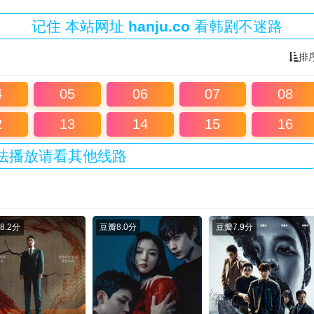
记住
本站
网址
hanju.co
看韩剧不迷路
排
4
05
06
07
08
2
13
14
15
16
法播放请看其他线路
8.2分
豆瓣
8.0分
豆瓣
7.9分