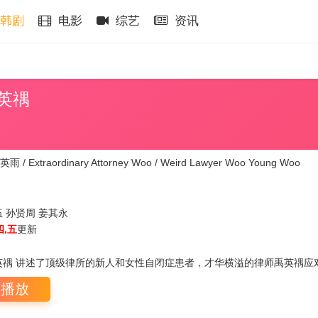
韩剧
电影
综艺
资讯
英禑
 Extraordinary Attorney Woo / Weird Lawyer Woo Young Woo
伍
孙贤周
姜其永
四,五
更新
禑 讲述了顶级律所的新人和女性自闭症患者，才华横溢的律师禹英禑应
即播放