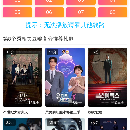
01
02
03
04
05
06
07
08
提示：无法播放请看其他线路
第8个秀相关豆瓣高分推荐韩剧
8.1分
7.2分
8.2分
12集全
8集全
10集全
21世纪大君夫人
柔美的细胞小将第三季
权欲之巅
8.0分
7.9分
7.0分