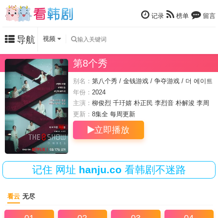
记录
榜单
留言
导航
视频
第8个秀
别名：
第八个秀 / 金钱游戏 / 争夺游戏 / 더 에이트
쇼 / 머니게임 / Money Game / 8号秘事
年份：
2024
主演：
柳俊烈
千玗嬉
朴正民
李烈音
朴解浚
李周
映
文晶熙
裴晟祐
更新：
8集全 每周
更新
立即播放
记住
网址
hanju.co
看韩剧不迷路
看云
无尽