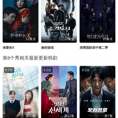
12集全
12集全
10集全
亲爱的X
操控游戏
清潭国际高中第二季
第8个秀相关最新更新韩剧
6.1分
6.2分
6.2分
第53集
第11集
第7集