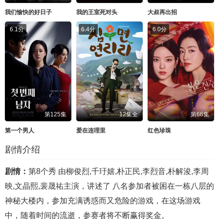
我们愉快的好日子
我的王室死对头
大叔再出招
6.1分
6.4分
6.0分
第125集
12集全
第66集
第一个男人
爱在连理里
红色珍珠
剧情介绍
剧情：
第8个秀 由柳俊烈,千玗嬉,朴正民,李烈音,朴解浚,李周
映,文晶熙,裴晟祐主演，讲述了 八名参加者被困在一栋八层的
神秘大楼内，参加充满诱惑而又危险的游戏，在这场游戏
中，随着时间的流逝，参赛者将不断赢得奖金。