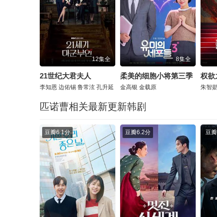
12集全
8集全
21世纪大君夫人
柔美的细胞小将第三季
权欲
李知恩
边佑锡
鲁常泫
孔升延
金高银
金载原
朱智
匹诺曹相关最新更新韩剧
豆瓣
6.1分
豆瓣
6.2分
豆瓣