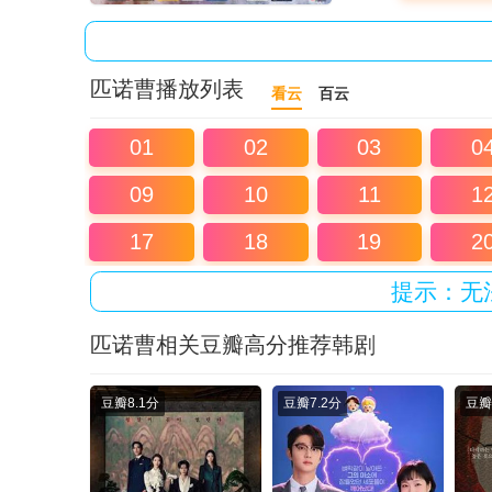
匹诺曹播放列表
看云
百云
01
02
03
0
09
10
11
1
17
18
19
2
提示：无
匹诺曹相关豆瓣高分推荐韩剧
豆瓣
8.1分
豆瓣
7.2分
豆瓣