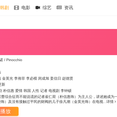
韩剧
电影
综艺
资讯
 / Pinocchio
佑
惠
金英光
李侑菲
李必模
闵成旭
姜信日
赵德贤
更新
剧 朴信惠 爱情 韩国 人性 记者 电视剧 李钟硕
诺曹综合征而不能说谎的记者崔仁荷（朴信惠饰）为主人公，讲述她成为
饰）及没有接触过平民的财阀的儿子徐凡潮（金英光饰）在电视...
详情
即播放