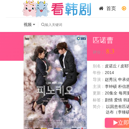
首页
视频
匹诺曹
8.3
评分：
别名：
皮诺丘 / 皮耶诺
年份：
2014
导演：
赵秀沅
申承
主演：
李钟硕
朴信
更新：
20集全 每周
标签：
剧情 爱情 韩
简介：
以因患有匹
达布（李锺硕
立