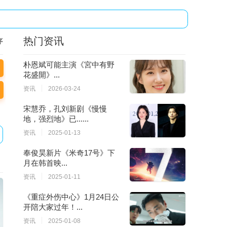
热门资讯
序
朴恩斌可能主演《宮中有野
花盛開》...
资讯
2026-03-24
宋慧乔，孔刘新剧《慢慢
地，强烈地》已......
资讯
2025-01-13
奉俊昊新片《米奇17号》下
月在韩首映...
资讯
2025-01-11
《重症外伤中心》1月24日公
开陪大家过年！...
资讯
2025-01-08