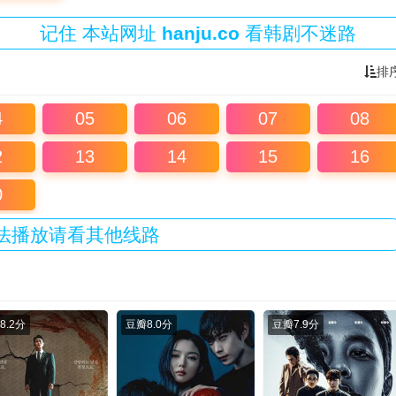
记住
本站
网址
hanju.co
看韩剧不迷路
排
4
05
06
07
08
2
13
14
15
16
0
法播放请看其他线路
8.2分
豆瓣
8.0分
豆瓣
7.9分