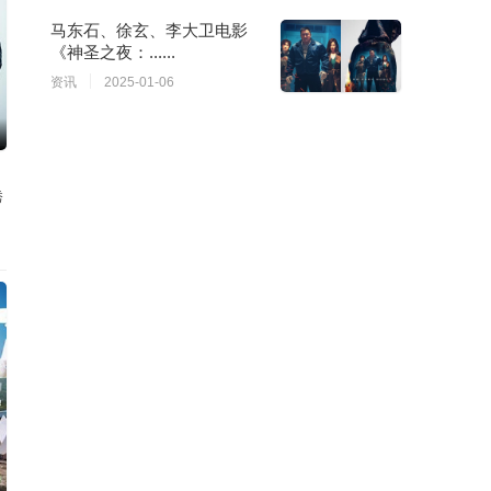
马东石、徐玄、李大卫电影
《神圣之夜：......
资讯
2025-01-06
秀