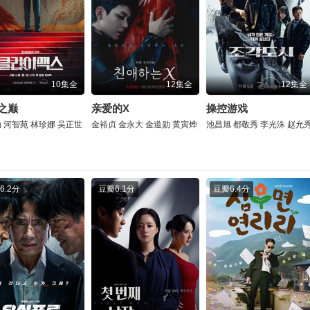
10集全
12集全
12集全
之巅
亲爱的X
操控游戏
勋
河智苑
林珍娜
吴正世
金裕贞
金永大
金道勋
黄寅烨
池昌旭
都敬秀
李光洙
赵允
6.2分
豆瓣
6.1分
豆瓣
6.4分