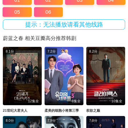
01
02
03
04
05
06
提示：无法播放请看其他线路
蔚蓝之春 相关豆瓣高分推荐韩剧
8.1分
7.2分
8.2分
12集全
8集全
10集全
21世纪大君夫人
柔美的细胞小将第三季
权欲之巅
8.0分
7.9分
7.0分