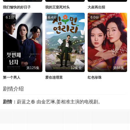
我们愉快的好日子
我的王室死对头
大叔再出招
6.1分
6.4分
6.0分
第125集
12集全
第66集
第一个男人
爱在连理里
红色珍珠
剧情介绍
剧情：
蔚蓝之春 由金艺琳,姜相准主演的电视剧。