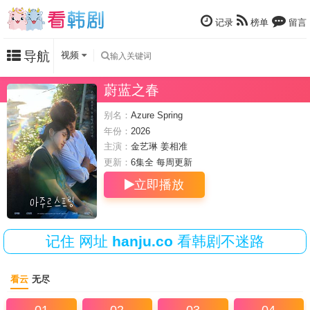
记录
榜单
留言
导航
视频
蔚蓝之春
别名：
Azure Spring
年份：
2026
主演：
金艺琳
姜相准
更新：
6集全 每周
更新
立即播放
记住
网址
hanju.co
看韩剧不迷路
看云
无尽