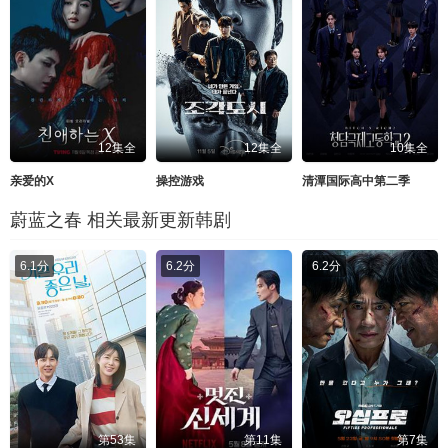
12集全
12集全
10集全
亲爱的X
操控游戏
清潭国际高中第二季
蔚蓝之春 相关最新更新韩剧
6.1分
6.2分
6.2分
第53集
第11集
第7集