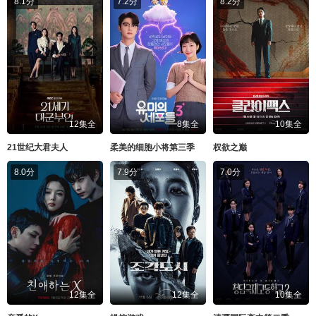
8.1分
7.2分
8.2分
12集全
8集全
10集全
21世纪大君夫人
柔美的细胞小将第三季
权欲之巅
8.0分
7.9分
7.0分
12集全
12集全
10集全