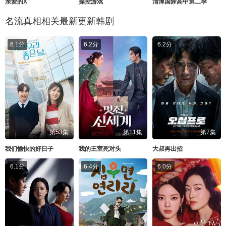
亲爱的X
操控游戏
清潭国际高中第二季
名流真相相关最新更新韩剧
6.1分
6.2分
6.2分
第53集
第11集
第7集
我们愉快的好日子
我的王室死对头
大叔再出招
6.1分
6.4分
6.0分