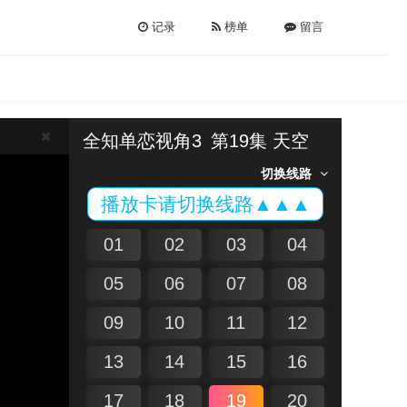
记录
榜单
留言
全知单恋视角3
第19集 天空
切换线路
播放卡请切换线路▲▲▲
01
02
03
04
05
06
07
08
09
10
11
12
13
14
15
16
17
18
19
20