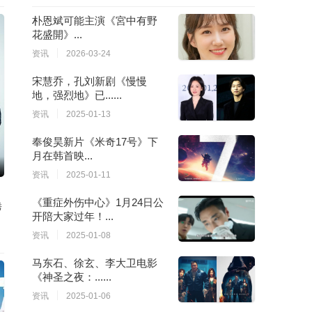
朴恩斌可能主演《宮中有野
花盛開》...
资讯
2026-03-24
宋慧乔，孔刘新剧《慢慢
地，强烈地》已......
资讯
2025-01-13
奉俊昊新片《米奇17号》下
月在韩首映...
资讯
2025-01-11
《重症外伤中心》1月24日公
秀
开陪大家过年！...
资讯
2025-01-08
马东石、徐玄、李大卫电影
《神圣之夜：......
资讯
2025-01-06