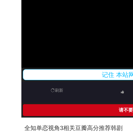
记住
本站
刷新
请不要
全知单恋视角3相关豆瓣高分推荐韩剧