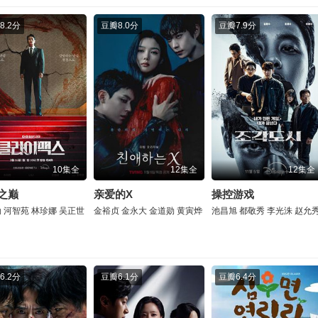
8.2分
豆瓣
8.0分
豆瓣
7.9分
10集全
12集全
12集全
之巅
亲爱的X
操控游戏
勋
河智苑
林珍娜
吴正世
金裕贞
金永大
金道勋
黄寅烨
池昌旭
都敬秀
李光洙
赵允
6.2分
豆瓣
6.1分
豆瓣
6.4分