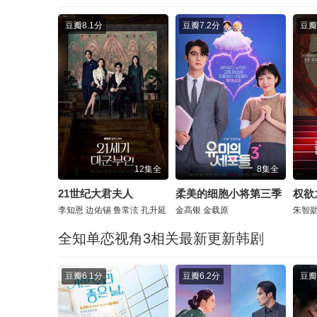
豆瓣
8.1分
豆瓣
7.2分
豆瓣
12集全
8集全
21世纪大君夫人
柔美的细胞小将第三季
权欲
李知恩
边佑锡
鲁常泫
孔升延
金高银
金载原
朱智
全知单恋视角3相关最新更新韩剧
豆瓣
6.1分
豆瓣
6.2分
豆瓣