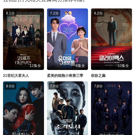
8.1分
7.2分
8.2分
12集全
8集全
10集全
21世纪大君夫人
柔美的细胞小将第三季
权欲之巅
8.0分
7.9分
7.0分