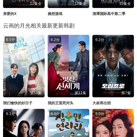
12集全
12集全
10集全
亲爱的X
操控游戏
清潭国际高中第二季
云画的月光相关最新更新韩剧
6.1分
6.2分
6.2分
第53集
第11集
第7集
我们愉快的好日子
我的王室死对头
大叔再出招
6.1分
6.4分
6.0分