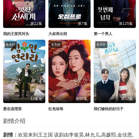
第11集
第7集
第125集
我的王室死对头
大叔再出招
第一个男人
6.4分
6.5分
6.0分
12集全
第66集
第52集
爱在连理里
红色珍珠
我们愉快的好日子
剧情介绍
剧情：
欢迎来到王之国 该剧由李俊昊,林允儿,高媛熙,金佳恩,