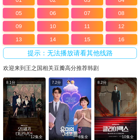
01
02
03
04
05
06
07
08
09
10
11
12
13
14
15
16
提示：无法播放请看其他线路
欢迎来到王之国相关豆瓣高分推荐韩剧
8.1分
7.2分
8.2分
12集全
8集全
10集全