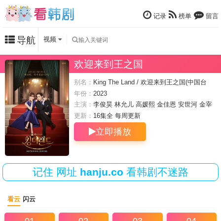
记录
榜单
留言
导航
视频
欢迎来到王之国
别名：
King The Land / 欢迎来到王之国(中国台
湾)
年份：
2023
主演：
李俊昊
林允儿
高媛熙
金佳恩
安世河
金宰
元
更新：
16集全 每周
更新
立即播放
记住
网址
hanju.co
看韩剧不迷路
看云
闪云