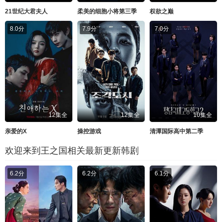
21世纪大君夫人
柔美的细胞小将第三季
权欲之巅
8.0分
7.9分
7.0分
12集全
12集全
10集全
亲爱的X
操控游戏
清潭国际高中第二季
欢迎来到王之国相关最新更新韩剧
6.2分
6.2分
6.1分