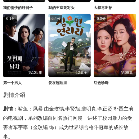
我们愉快的好日子
我的王室死对头
大叔再出招
6.1分
6.4分
6.0分
第125集
12集全
第66集
第一个男人
爱在连理里
红色珍珠
剧情介绍
剧情：
鲨鱼：风暴 由金玟锡,李贤旭,裴明真,李正贤,朴晋主演
的电视剧，系列改编自同名热门网漫，讲述了校园暴力的受
害者车宇率（金玟锡 饰）成为世界综合格斗冠军的成长故
事。