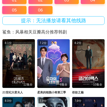
01
02
03
04
05
06
提示：无法播放请看其他线路
鲨鱼：风暴相关豆瓣高分推荐韩剧
8.1分
7.2分
8.2分
12集全
8集全
10集全
21世纪大君夫人
柔美的细胞小将第三季
权欲之巅
8.0分
7.9分
7.0分