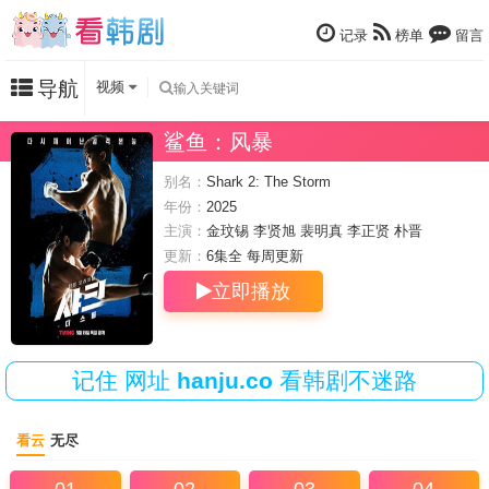
记录
榜单
留言
导航
视频
鲨鱼：风暴
别名：
Shark 2: The Storm
年份：
2025
主演：
金玟锡
李贤旭
裴明真
李正贤
朴晋
更新：
6集全 每周
更新
立即播放
记住
网址
hanju.co
看韩剧不迷路
看云
无尽