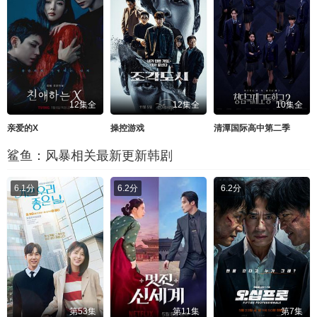
12集全
12集全
10集全
亲爱的X
操控游戏
清潭国际高中第二季
鲨鱼：风暴相关最新更新韩剧
6.1分
6.2分
6.2分
第53集
第11集
第7集