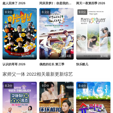
超人回来了 2026
同床异梦2：你是我的命运 2026
两天一夜第四季 2026
8.9分
8.1分
9.0分
第0606期
第14期
第9期
认识的哥哥 2026
偶然的社长 第三季
快乐酷儿
家师父一体 2022相关最新更新综艺
8.3分
9.0分
9.4分