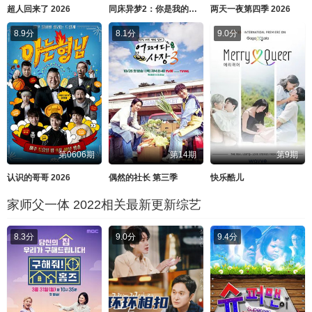
超人回来了 2026
同床异梦2：你是我的命运 2026
两天一夜第四季 2026
8.9分
8.1分
9.0分
第0606期
第14期
第9期
认识的哥哥 2026
偶然的社长 第三季
快乐酷儿
家师父一体 2022相关最新更新综艺
8.3分
9.0分
9.4分