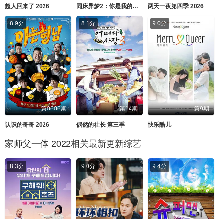
超人回来了 2026
同床异梦2：你是我的命运 2026
两天一夜第四季 2026
8.9分
8.1分
9.0分
第0606期
第14期
第9期
认识的哥哥 2026
偶然的社长 第三季
快乐酷儿
家师父一体 2022相关最新更新综艺
8.3分
9.0分
9.4分