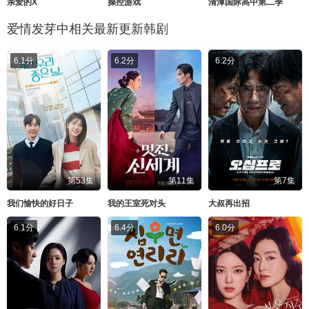
亲爱的X
操控游戏
清潭国际高中第二季
爱情发芽中相关最新更新韩剧
6.1分
6.2分
6.2分
第53集
第11集
第7集
我们愉快的好日子
我的王室死对头
大叔再出招
6.1分
6.4分
6.0分