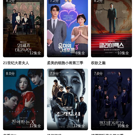
8.1分
7.2分
8.2分
12集全
8集全
10集全
21世纪大君夫人
柔美的细胞小将第三季
权欲之巅
8.0分
7.9分
7.0分
12集全
12集全
10集全