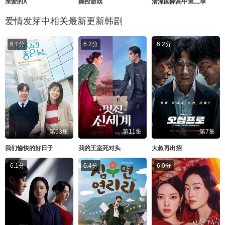
亲爱的X
操控游戏
清潭国际高中第二季
爱情发芽中相关最新更新韩剧
6.1分
6.2分
6.2分
第53集
第11集
第7集
我们愉快的好日子
我的王室死对头
大叔再出招
6.1分
6.4分
6.0分