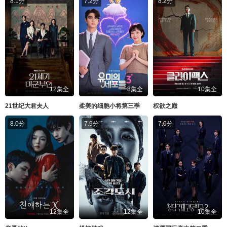
8.1分
7.2分
8.2分
12集全
8集全
10集全
21世纪大君夫人
柔美的细胞小将第三季
权欲之巅
8.0分
7.9分
7.0分
12集全
12集全
10集全