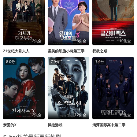
12集全
8集全
10集全
21世纪大君夫人
柔美的细胞小将第三季
权欲之巅
8.0分
7.9分
7.0分
12集全
12集全
10集全
亲爱的X
操控游戏
清潭国际高中第二季
S-line相关最新更新韩剧