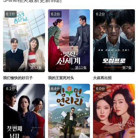
6.1分
6.2分
6.2分
第53集
第11集
第7集
我们愉快的好日子
我的王室死对头
大叔再出招
6.1分
6.4分
6.0分