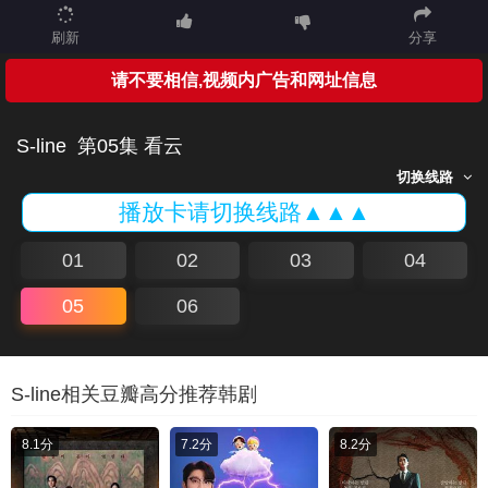
刷新
分享
请不要相信,视频内广告和网址信息
S-line
第05集 看云
切换线路
播放卡请切换线路▲▲▲
01
02
03
04
05
06
S-line相关豆瓣高分推荐韩剧
8.1分
7.2分
8.2分