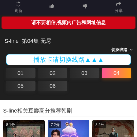
刷新
分享
请不要相信,视频内广告和网址信息
S-line
第04集 无尽
切换线路
播放卡请切换线路▲▲▲
01
02
03
04
05
06
S-line相关豆瓣高分推荐韩剧
8.1分
7.2分
8.2分