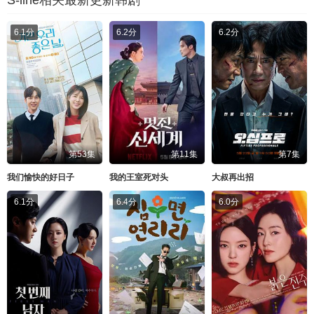
6.1分
6.2分
6.2分
第53集
第11集
第7集
我们愉快的好日子
我的王室死对头
大叔再出招
6.1分
6.4分
6.0分