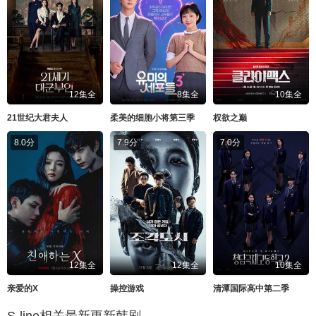
12集全
8集全
10集全
21世纪大君夫人
柔美的细胞小将第三季
权欲之巅
8.0分
7.9分
7.0分
12集全
12集全
10集全
亲爱的X
操控游戏
清潭国际高中第二季
S-line相关最新更新韩剧