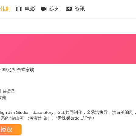
韩剧
电影
综艺
资讯
韩国版)/组合式家族
妍
裴贤圣
更新
igh Jim Studio、Base Story、SLL共同制作，金承浩执导
的“金山河”（黄寅烨 饰）、“尹珠媛&rdq...
详情
即播放