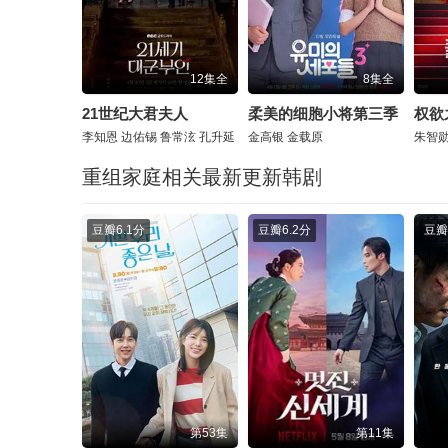
12集全
8集全
21世纪大君夫人
柔美的细胞小将第三季
权欲
李知恩
边佑锡
鲁常泫
孔升延
金高银
金载原
朱智
重组家庭相关最新更新韩剧
豆瓣
6.1分
豆瓣
6.2分
豆瓣
第53集
第11集