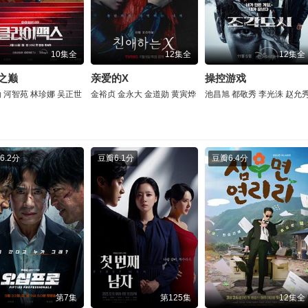
10集全
12集全
12集全
之巅
亲爱的X
操控游戏
勋
河智苑
林珍娜
吴正世
金裕贞
金永大
金道勋
黄寅烨
池昌旭
都敬秀
李光洙
赵允
6.2分
豆瓣
6.1分
豆瓣
6.4分
第7集
第125集
12集全