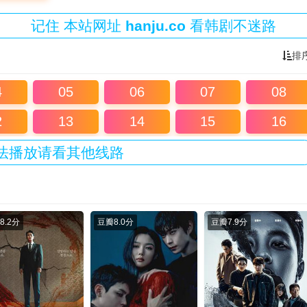
记住
本站
网址
hanju.co
看韩剧不迷路
排
4
05
06
07
08
2
13
14
15
16
法播放请看其他线路
8.2分
豆瓣
8.0分
豆瓣
7.9分