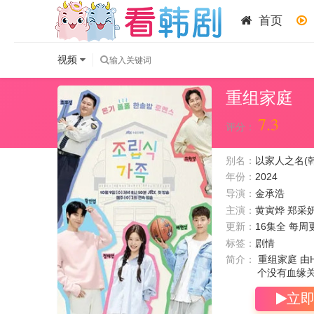
首页
视频
重组家庭
7.3
评分：
别名：
以家人之名(
年份：
2024
导演：
金承浩
主演：
黄寅烨
郑采
更新：
16集全 每周
标签：
剧情
简介：
重组家庭 由H
个没有血缘关系
立