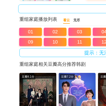
重组家庭播放列表
看云
无尽
01
02
03
0
09
10
11
1
提示：无
重组家庭相关豆瓣高分推荐韩剧
豆瓣
8.1分
豆瓣
7.2分
豆瓣