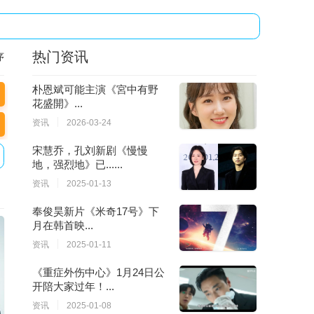
热门资讯
序
朴恩斌可能主演《宮中有野
花盛開》...
资讯
2026-03-24
宋慧乔，孔刘新剧《慢慢
地，强烈地》已......
资讯
2025-01-13
奉俊昊新片《米奇17号》下
月在韩首映...
资讯
2025-01-11
《重症外伤中心》1月24日公
开陪大家过年！...
资讯
2025-01-08