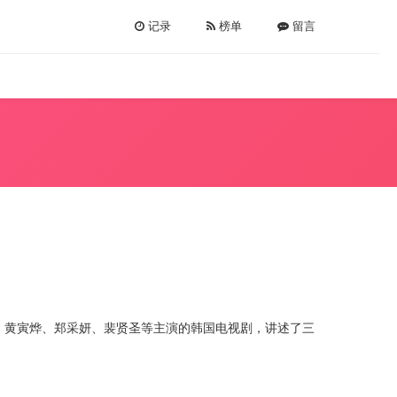
记录
榜单
留言
，洪诗英编剧，黄寅烨、郑采妍、裴贤圣等主演的韩国电视剧，讲述了三