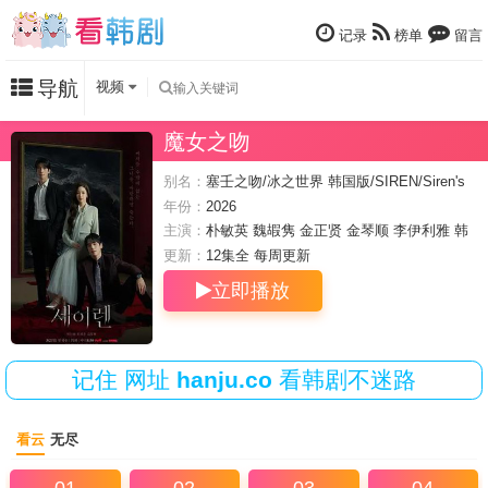
记录
榜单
留言
导航
视频
魔女之吻
别名：
塞壬之吻/冰之世界 韩国版/SIREN/Siren's
Kiss
年份：
2026
主演：
朴敏英
魏嘏隽
金正贤
金琴顺
李伊利雅
韩
俊宇
洪基俊
更新：
12集全 每周
更新
立即播放
记住
网址
hanju.co
看韩剧不迷路
看云
无尽