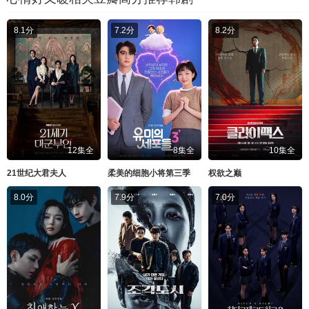
8.1分
7.2分
8.2分
12集全
8集全
10集全
21世纪大君夫人
柔美的细胞小将第三季
权欲之巅
8.0分
7.9分
7.0分