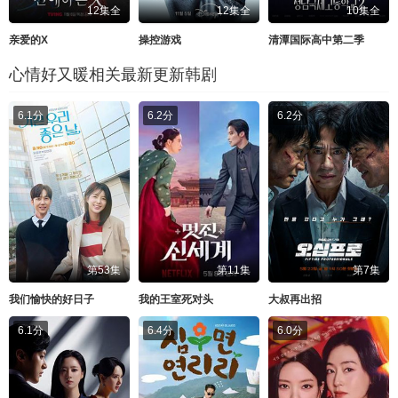
12集全
12集全
10集全
亲爱的X
操控游戏
清潭国际高中第二季
心情好又暖相关最新更新韩剧
6.1分
6.2分
6.2分
第53集
第11集
第7集
我们愉快的好日子
我的王室死对头
大叔再出招
6.1分
6.4分
6.0分