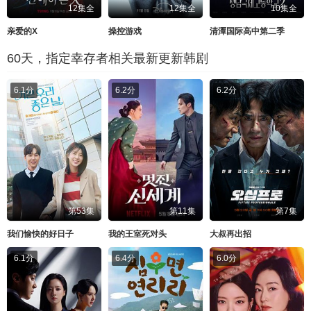
12集全
12集全
10集全
亲爱的X
操控游戏
清潭国际高中第二季
60天，指定幸存者相关最新更新韩剧
6.1分
6.2分
6.2分
第53集
第11集
第7集
我们愉快的好日子
我的王室死对头
大叔再出招
6.1分
6.4分
6.0分