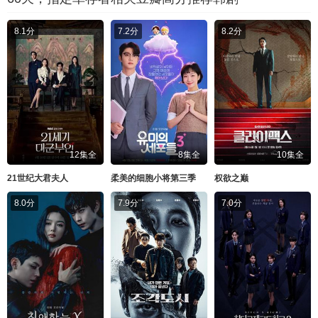
8.1分
7.2分
8.2分
12集全
8集全
10集全
21世纪大君夫人
柔美的细胞小将第三季
权欲之巅
8.0分
7.9分
7.0分