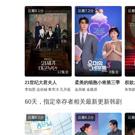
豆瓣
8.1分
豆瓣
7.2分
豆瓣
12集全
8集全
21世纪大君夫人
柔美的细胞小将第三季
权欲
李知恩
边佑锡
鲁常泫
孔升延
金高银
金载原
朱智
60天，指定幸存者相关最新更新韩剧
豆瓣
6.1分
豆瓣
6.2分
豆瓣