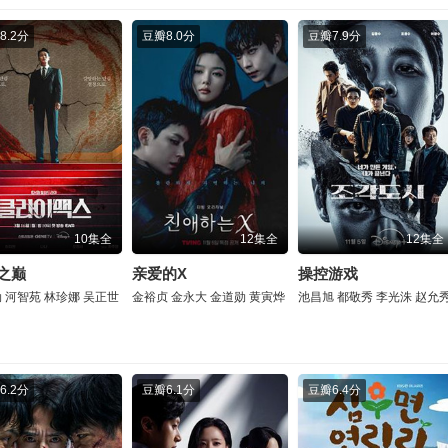
8.2分
豆瓣
8.0分
豆瓣
7.9分
10集全
12集全
12集全
之巅
亲爱的X
操控游戏
勋
河智苑
林珍娜
吴正世
金裕贞
金永大
金道勋
黄寅烨
池昌旭
都敬秀
李光洙
赵允
6.2分
豆瓣
6.1分
豆瓣
6.4分