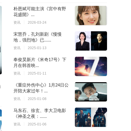
朴恩斌可能主演《宮中有野
花盛開》...
资讯
2026-03-24
宋慧乔，孔刘新剧《慢慢
地，强烈地》已......
资讯
2025-01-13
奉俊昊新片《米奇17号》下
月在韩首映...
资讯
2025-01-11
《重症外伤中心》1月24日公
秀
开陪大家过年！...
资讯
2025-01-08
马东石、徐玄、李大卫电影
《神圣之夜：......
资讯
2025-01-06