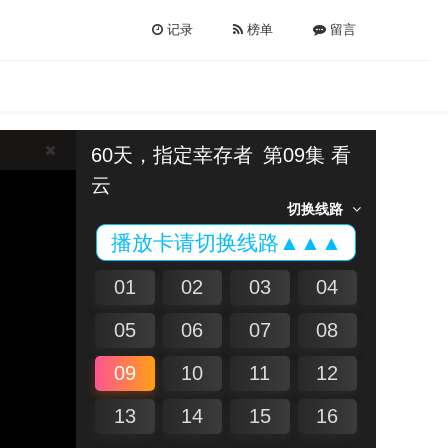
记录
榜单
留言
60天，指定幸存者
第09集 看
云
切换线路
播放卡请切换线路▲▲▲
01
02
03
04
05
06
07
08
09
10
11
12
13
14
15
16