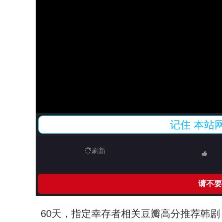
记住
本站
刷新
请不要
60天，指定幸存者相关豆瓣高分推荐韩剧