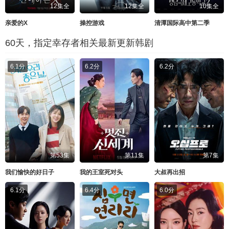
12集全
12集全
10集全
亲爱的X
操控游戏
清潭国际高中第二季
60天，指定幸存者相关最新更新韩剧
6.1分
6.2分
6.2分
第53集
第11集
第7集
我们愉快的好日子
我的王室死对头
大叔再出招
6.1分
6.4分
6.0分