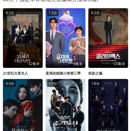
8.1分
7.2分
8.2分
12集全
8集全
10集全
21世纪大君夫人
柔美的细胞小将第三季
权欲之巅
8.0分
7.9分
7.0分