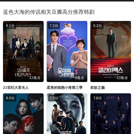
蓝色大海的传说相关豆瓣高分推荐韩剧
8.1分
7.2分
8.2分
12集全
8集全
10集全
21世纪大君夫人
柔美的细胞小将第三季
权欲之巅
8.0分
7.9分
7.0分