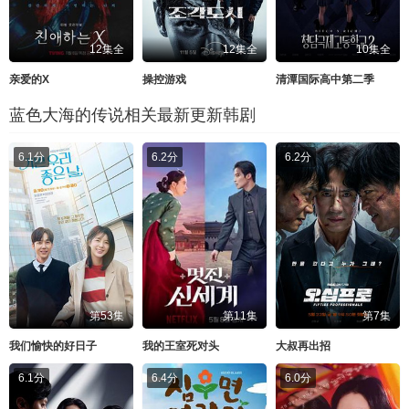
12集全
12集全
10集全
亲爱的X
操控游戏
清潭国际高中第二季
蓝色大海的传说相关最新更新韩剧
6.1分
6.2分
6.2分
第53集
第11集
第7集
我们愉快的好日子
我的王室死对头
大叔再出招
6.1分
6.4分
6.0分