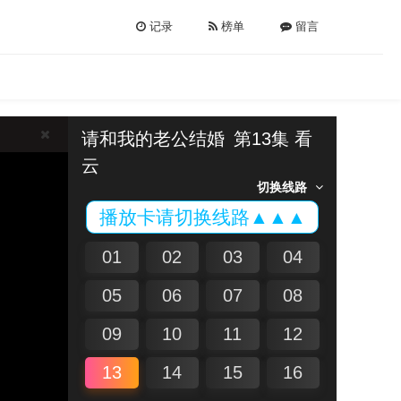
记录
榜单
留言
请和我的老公结婚
第13集 看
云
切换线路
播放卡请切换线路▲▲▲
01
02
03
04
05
06
07
08
09
10
11
12
13
14
15
16