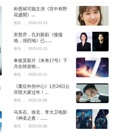
朴恩斌可能主演《宮中有野
花盛開》...
资讯
2026-03-24
宋慧乔，孔刘新剧《慢慢
地，强烈地》已......
资讯
2025-01-13
奉俊昊新片《米奇17号》下
月在韩首映...
资讯
2025-01-11
《重症外伤中心》1月24日公
秀
开陪大家过年！...
资讯
2025-01-08
马东石、徐玄、李大卫电影
《神圣之夜：......
资讯
2025-01-06