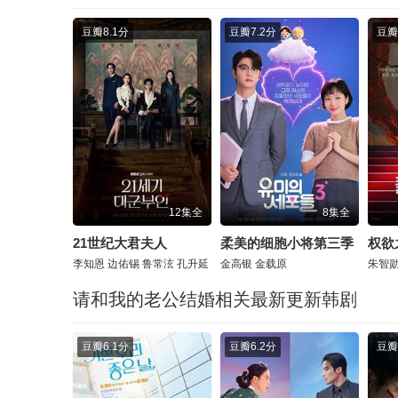
豆瓣
8.1分
豆瓣
7.2分
豆瓣
12集全
8集全
21世纪大君夫人
柔美的细胞小将第三季
权欲
李知恩
边佑锡
鲁常泫
孔升延
金高银
金载原
朱智
请和我的老公结婚相关最新更新韩剧
豆瓣
6.1分
豆瓣
6.2分
豆瓣