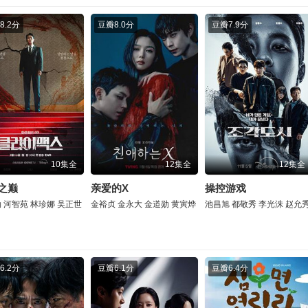
8.2分
豆瓣
8.0分
豆瓣
7.9分
10集全
12集全
12集全
之巅
亲爱的X
操控游戏
勋
河智苑
林珍娜
吴正世
金裕贞
金永大
金道勋
黄寅烨
池昌旭
都敬秀
李光洙
赵允
6.2分
豆瓣
6.1分
豆瓣
6.4分