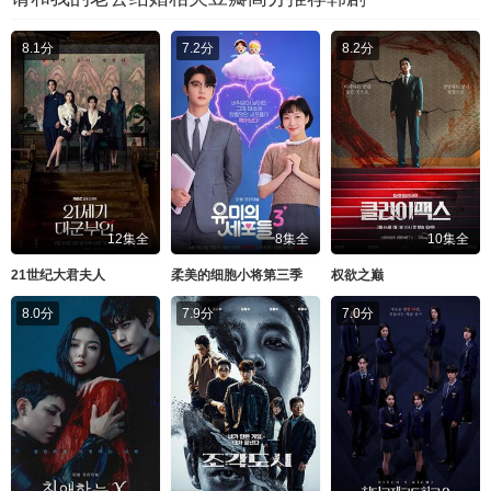
8.1分
7.2分
8.2分
12集全
8集全
10集全
21世纪大君夫人
柔美的细胞小将第三季
权欲之巅
8.0分
7.9分
7.0分