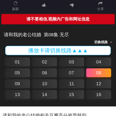
刷新
分享
请不要相信,视频内广告和网址信息
请和我的老公结婚
第08集 无尽
切换线路
播放卡请切换线路▲▲▲
01
02
03
04
05
06
07
08
09
10
11
12
13
14
15
16
请和我的老公结婚相关豆瓣高分推荐韩剧