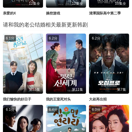
12集全
12集全
10集全
亲爱的X
操控游戏
清潭国际高中第二季
请和我的老公结婚相关最新更新韩剧
6.1分
6.2分
6.2分
第53集
第11集
第7集
我们愉快的好日子
我的王室死对头
大叔再出招
6.1分
6.4分
6.0分