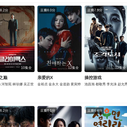
8.2分
豆瓣
8.0分
豆瓣
7.9分
10集全
12集全
12集全
之巅
亲爱的X
操控游戏
勋
河智苑
林珍娜
吴正世
金裕贞
金永大
金道勋
黄寅烨
池昌旭
都敬秀
李光洙
赵允
6.2分
豆瓣
6.1分
豆瓣
6.4分