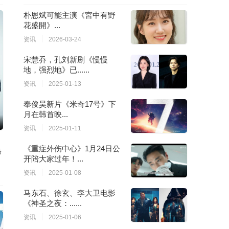
朴恩斌可能主演《宮中有野
花盛開》...
资讯
2026-03-24
宋慧乔，孔刘新剧《慢慢
地，强烈地》已......
资讯
2025-01-13
奉俊昊新片《米奇17号》下
月在韩首映...
资讯
2025-01-11
《重症外伤中心》1月24日公
秀
开陪大家过年！...
资讯
2025-01-08
马东石、徐玄、李大卫电影
《神圣之夜：......
资讯
2025-01-06