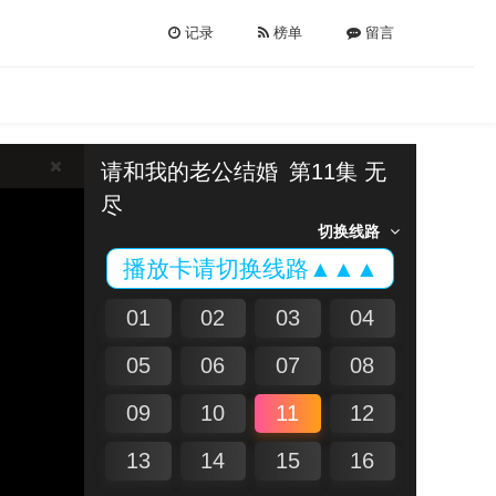
记录
榜单
留言
请和我的老公结婚
第11集 无
尽
切换线路
播放卡请切换线路▲▲▲
01
02
03
04
05
06
07
08
09
10
11
12
13
14
15
16