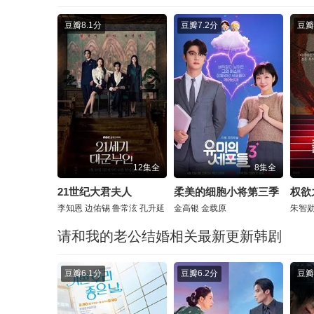
豆瓣
8.1分
豆瓣
7.2分
豆瓣
12集全
8集全
21世纪大君夫人
柔美的细胞小将第三季
权欲
李知恩
边佑锡
鲁常泫
孔升延
金高银
金载原
朱智
请和我的老公结婚相关最新更新韩剧
豆瓣
6.1分
豆瓣
6.2分
豆瓣