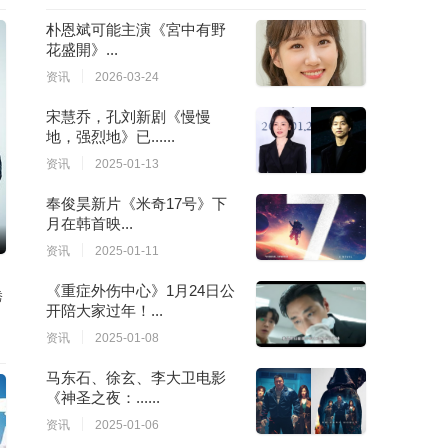
朴恩斌可能主演《宮中有野
花盛開》...
资讯
2026-03-24
宋慧乔，孔刘新剧《慢慢
地，强烈地》已......
资讯
2025-01-13
奉俊昊新片《米奇17号》下
月在韩首映...
资讯
2025-01-11
《重症外伤中心》1月24日公
秀
开陪大家过年！...
资讯
2025-01-08
马东石、徐玄、李大卫电影
《神圣之夜：......
资讯
2025-01-06