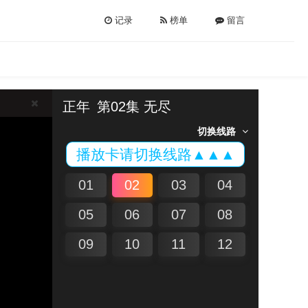
记录
榜单
留言
正年
第02集 无尽
切换线路
播放卡请切换线路▲▲▲
01
02
03
04
05
06
07
08
09
10
11
12