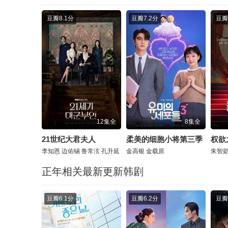
豆瓣
8.1分
豆瓣
7.2分
豆瓣
12集全
8集全
21世纪大君夫人
柔美的细胞小将第三季
权欲
李知恩
边佑锡
鲁常泫
孔升延
金高银
金载原
朱智
正年相关最新更新韩剧
豆瓣
6.1分
豆瓣
6.2分
豆瓣