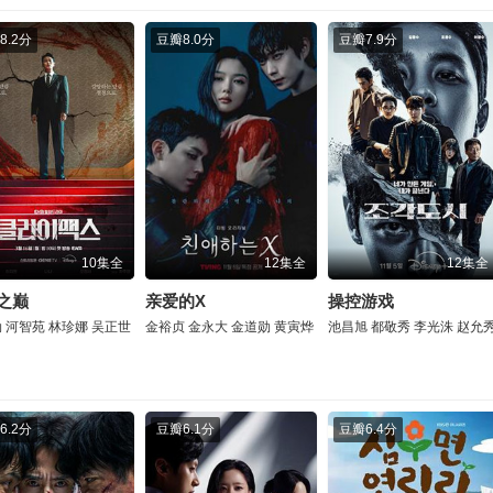
8.2分
豆瓣
8.0分
豆瓣
7.9分
10集全
12集全
12集全
之巅
亲爱的X
操控游戏
勋
河智苑
林珍娜
吴正世
金裕贞
金永大
金道勋
黄寅烨
池昌旭
都敬秀
李光洙
赵允
6.2分
豆瓣
6.1分
豆瓣
6.4分