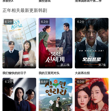
亲爱的X
操控游戏
清潭国际高中第二季
正年相关最新更新韩剧
6.1分
6.2分
6.2分
第53集
第11集
第7集
我们愉快的好日子
我的王室死对头
大叔再出招
6.1分
6.4分
6.0分