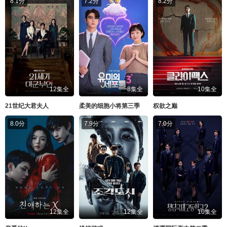
8.1分
7.2分
8.2分
12集全
8集全
10集全
21世纪大君夫人
柔美的细胞小将第三季
权欲之巅
8.0分
7.9分
7.0分
12集全
12集全
10集全