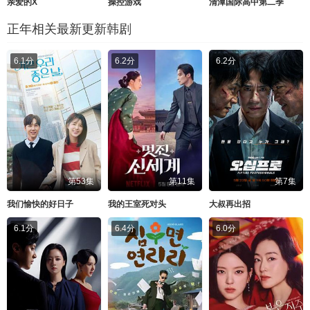
亲爱的X
操控游戏
清潭国际高中第二季
正年相关最新更新韩剧
6.1分
6.2分
6.2分
第53集
第11集
第7集
我们愉快的好日子
我的王室死对头
大叔再出招
6.1分
6.4分
6.0分