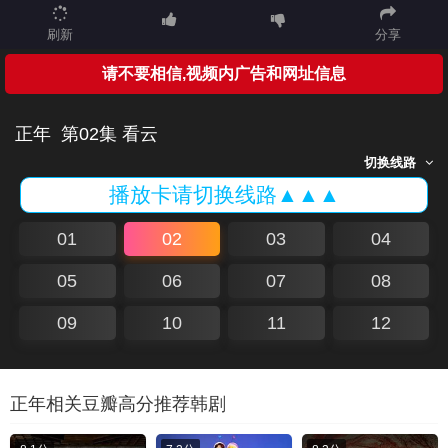
刷新
分享
请不要相信,视频内广告和网址信息
正年
第02集 看云
切换线路
播放卡请切换线路▲▲▲
01
02
03
04
05
06
07
08
09
10
11
12
正年相关豆瓣高分推荐韩剧